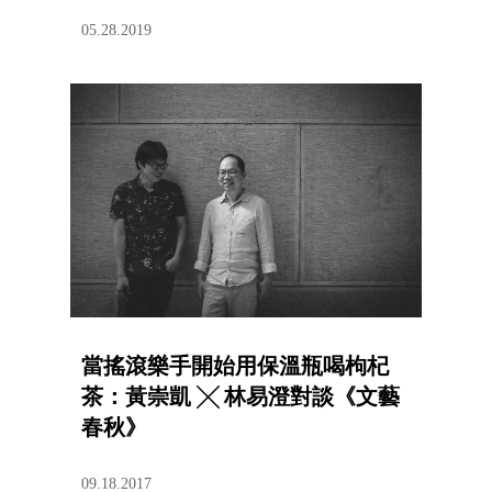
05.28.2019
當搖滾樂手開始用保溫瓶喝枸杞
茶：黃崇凱 ╳ 林易澄對談《文藝
春秋》
09.18.2017