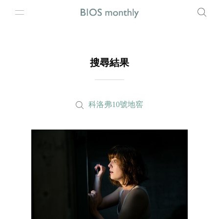
搜尋結果
科洛弗10號地窖