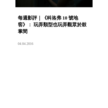
每週影評｜《科洛弗 10 號地
窖》： 玩弄類型也玩弄觀眾於鼓
掌間
04.04.2016