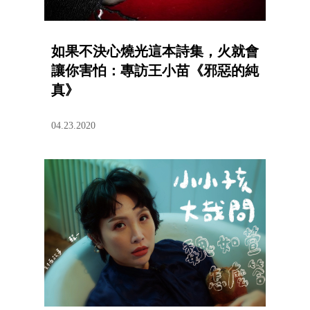
如果不決心燒光這本詩集，火就會
讓你害怕：專訪王小苗《邪惡的純
真》
04.23.2020