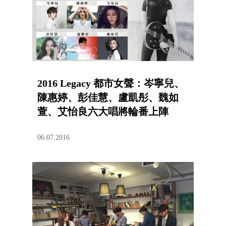
2016 Legacy 都市女聲：岑寧兒、
陳惠婷、彭佳慧、盧凱彤、魏如
萱、艾怡良六大唱將輪番上陣
06.07.2016