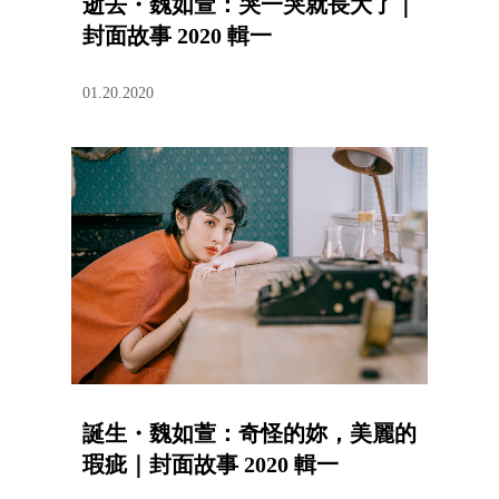
逝去・魏如萱：哭一哭就長大了｜
封面故事 2020 輯一
01.20.2020
誕生・魏如萱：奇怪的妳，美麗的
瑕疵｜封面故事 2020 輯一