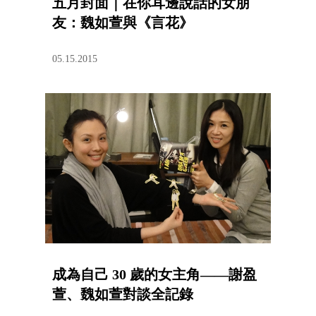
五月封面｜在你耳邊說話的女朋
友：魏如萱與《言花》
05.15.2015
成為自己 30 歲的女主角——謝盈
萱、魏如萱對談全記錄