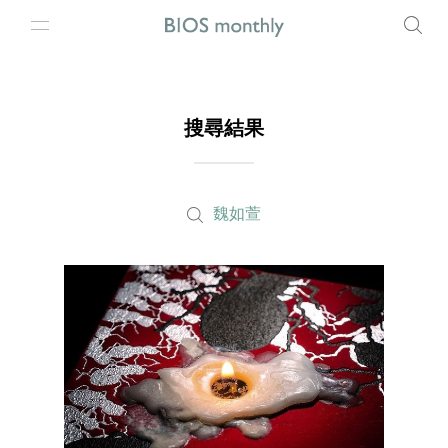
搜尋結果
魏如萱