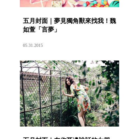
五月封面｜夢見獨角獸來找我！魏
如萱「言夢」
05.31.2015