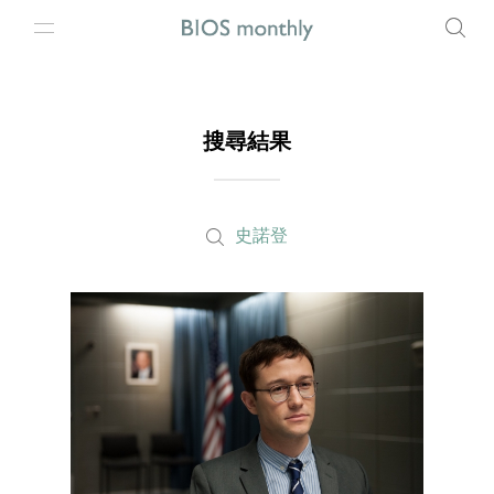
搜尋結果
史諾登