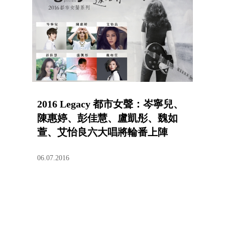
2016 Legacy 都市女聲：岑寧兒、
陳惠婷、彭佳慧、盧凱彤、魏如
萱、艾怡良六大唱將輪番上陣
06.07.2016