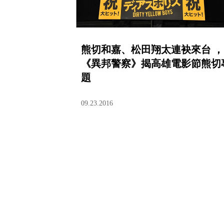
熊切和嘉、松田翔太連袂來台 ，
《異邦警察》揭高雄電影節熊切
題
09.23.2016