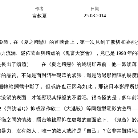
作者
日期
25.08.2014
言叔夏
北電影節，在《夏之殘戀》的首映會上，第一次見到了熊切和嘉
力流淌、滿佈著血與殘虐的《鬼畜大宴會》，竟已是 1998 年
是長出了鬍渣）——在《夏之殘戀》的終場屏幕前，他一派淡薄
年的品質。不知是面對陌生觀眾的緊張，還是透過那翻譯的幾度
翻轉給攔截中斷了。但或許也正因為如此，那被日本影評所
水漩渦的表面，才能顯現其靜謐的矛盾吧。很奇怪的是，多年前
史《拜訪者Q》抑或深作欣二《大逃殺》等同類型電影的激昂—
平衡之間的情緒，隱密地被壓抑在虐殺的畫面底下。《鬼畜》於
的暴力。沒有敵人，唯一的敵人或許是「自己」？它非常難得地