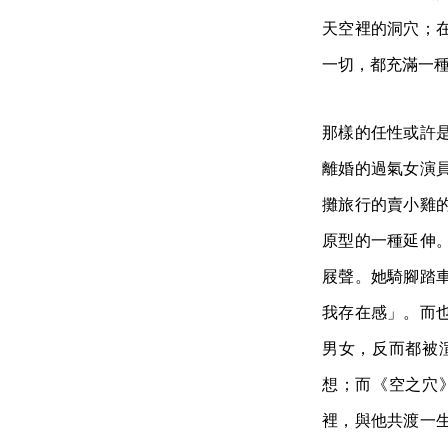
天空裡的洞穴；
一切，都充滿一
那樣的任性或許
離婚的過氣女演
攤旅行的賣小雞
原型的一種延伸
屐聲。她騎腳踏
我存在感」。而
男女，反而都被
想；而《空之穴
裡，與他共渡一