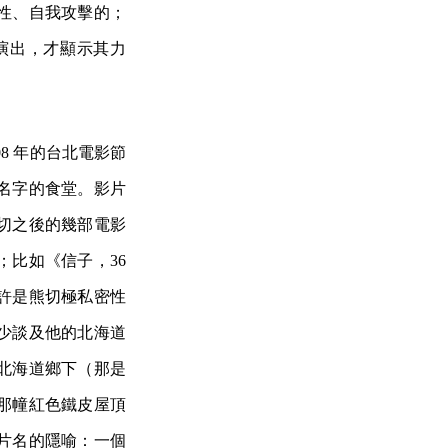
性、自我攻擊的；
演出，才顯示其力
8 年的台北電影節
異名字的食堂。影片
切之後的幾部電影
比如《信子，36
許是熊切極私密性
少談及他的北海道
北海道鄉下（那是
那幢紅色鐵皮屋頂
片名的隱喻：一個