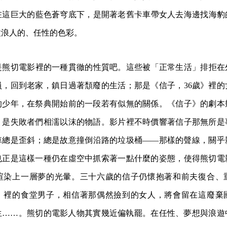
在這巨大的藍色蒼穹底下，是開著老舊卡車帶女人去海邊找海豹
種浪人的、任性的色彩。
是熊切電影裡的一種貫徹的性質吧。這些被「正常生活」排拒在
員，回到老家，鎮日過著頹廢的生活；那是《信子，36歲》裡的
的少年，在祭典開始前的一段若有似無的關係。《信子》的劇本
。是失敗者們相濡以沫的物語。影片裡不時價響著信子那無所是
車總是歪斜；總是故意撞倒沿路的垃圾桶——那樣的聲線，關乎
也正是這樣一種仍在虛空中抓索著一點什麼的姿態，使得熊切電
渲染上一層夢的光暈。三十六歲的信子仍懷抱著和前夫復合、
》裡的食堂男子，相信著那偶然撿到的女人，將會留在這廢棄
生……。熊切的電影人物其實幾近偏執罷。在任性、夢想與浪遊