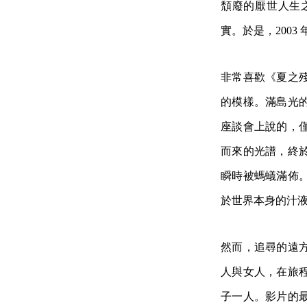
頹廢的厭世人生
實。於是，200
非常喜歡《夏之
的模樣。滿島光
座談會上說的，
而來的光譜，終
瞬時被螞蟻滿佈
於世界本身的汁
然而，追尋的遠
人與女人，在旅
子一人。影片的