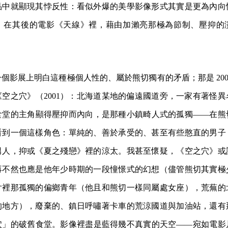
品中就顯現其悖反性：看似外爆的美學影像形式其實是更為內向
，在其後的電影《天線》裡，藉由加瀨亮那極為節制、壓抑的
個影展上明白這種極個人性的、屬於熊切獨有的矛盾；那是 200
空之穴》（2001）：北海道某地的偏遠國道旁，一家有著怪
食堂的主角顯得壓抑而內向，是那種小鎮畸人式的孤獨——在熊
看到一個這樣角色：單純的、善於承受的、甚至有些憨直的男子；
男人，抑或《夏之殘戀》裡的涼太。我甚至懷疑，《空之穴》或
再不然也應是他年少時期的一段憧憬式的幻想（儘管熊切其實極
片裡那孤獨的偏鄉青年（他且和熊切一樣同屬處女座），荒蕪的
的地方），廢棄的、鎮日呼嘯著卡車的荒涼國道與加油站，還有
穴」的破舊食堂。影像裡盡是藍得幾不真實的天空——宛如電影