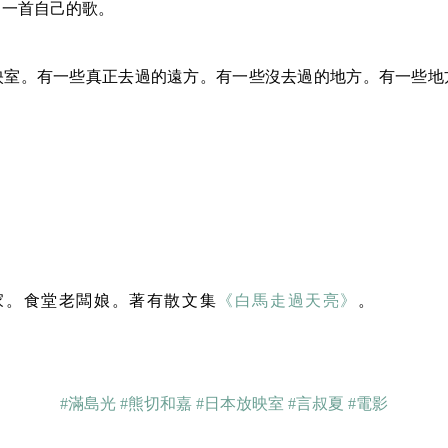
了一首自己的歌。
映室。有一些真正去過的遠方。有一些沒去過的地方。有一些地
作家。食堂老闆娘。著有散文集
《白馬走過天亮》
。
#滿島光
#熊切和嘉
#日本放映室
#言叔夏
#電影