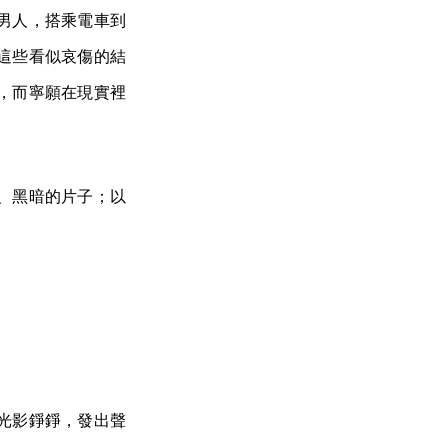
男人，搭乘電車到
這些看似哀傷的結
，而寧願在現實裡
、黑暗的片子；以
光影錚錚，發出聲