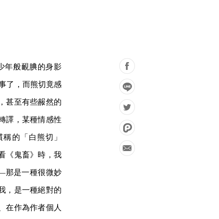
那少年般靦腆的身影
的事了，而熊切竟感
，甚至有些赧然的
轉譯，某種情感性
慣稱的「白熊切」
看《鬼畜》時，我
—那是一種很微妙
我，是一種絕對的
、在作為作者個人