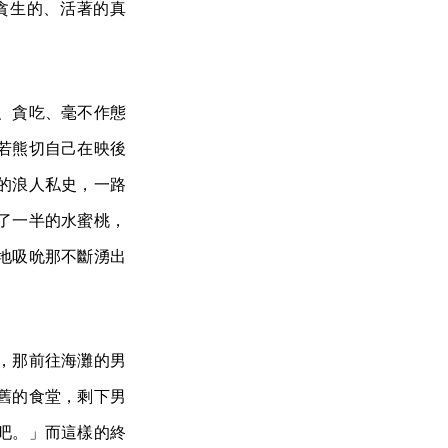
貪生的、活著的真
、貪吃、毫不作態
若熊切自己在映後
的浪人私史，一路
了一半的水蜜桃，
地吸吮那不斷湧出
，那前往海灘的男
舊的食堂，剩下男
吧。」而這樣的終