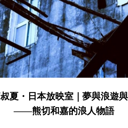
言叔夏・日本放映室｜夢與浪遊與
——熊切和嘉的浪人物語