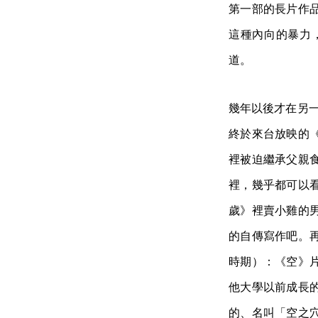
第一部的長片作
這種內向的暴力
道。
幾年以後才在另一
終於來台放映的《
裡被迫繼承父親
裡，幾乎都可以
歲》裡賣小雞的
的自傳寫作吧。
時期）：《空》
他大學以前成長
的、名叫「空之