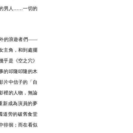
的男人……一切的
外的浪遊者們——
女主角，和到處擺
幾乎是《空之穴》
事的叩隆叩隆的木
影片中信子的「自
影裡的人物，無論
重新成為演員的夢
國道旁的破舊食堂
中徘徊；而在看似