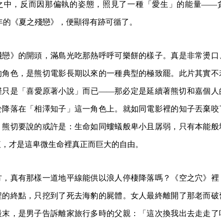
之中，反而因那偏執的姿態，照見了一種「愛生」的能量——
3 年的《夏之殘戀》，便顯得有跡可循了。
殘戀》的開頭，滿島光吃那熱呼呼可樂餅的樣子。真是非常燙口
的角色，是熊切電影長期以來的一種典型的極致罷。此片其實不
僅只是「喜愛原著小說」而已——那必定是延續著熊切和嘉個人
於降落在「相澤知子」這一角色上。就如同電影裡的知子丟棄咬
。熊切要說的或許是：生命如同螻蟻般卑小且孱弱，只有本能般
液，才是這卑微生命裡真正而巨大的自由。
方，真有那樣一道地平線能供以浪人停棲降落嗎？《空之穴》裡
程的終點，只挖到了死去海豹的屍體。女人最終離開了那老而破
最末，是男子告訴離家旅行多時的父親：「這次換我出去走走了