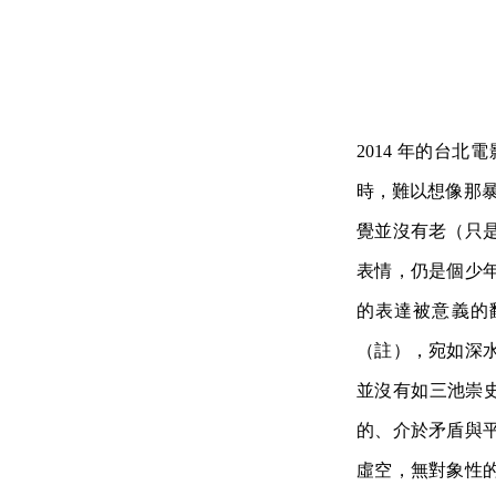
2014 年的台
時，難以想像那暴
覺並沒有老（只
表情，仍是個少
的表達被意義的
（註），宛如深
並沒有如三池崇
的、介於矛盾與
虛空，無對象性