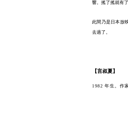
響。搖了搖就有
此間乃是日本放
去過了。
【言叔夏】
1982 年生。