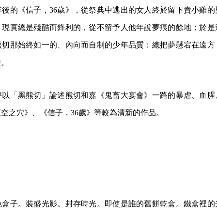
年後的《信子，36歲》，從祭典中逃出的女人終於留下賣小雞的
。現實總是殘酷而鋒利的，從不留予人他年說夢痕的餘地；於是
熊切那始終如一的、內向而自制的少年品質：總把夢懸宕在遠方
遊。
評以「黑熊切」論述熊切和嘉《鬼畜大宴會》一路的暴虐、血腥
空之穴》、《信子，36歲》等較為清新的作品。
色盒子。裝盛光影。封存時光。即使是誰的舊餅乾盒。鐵盒裡的