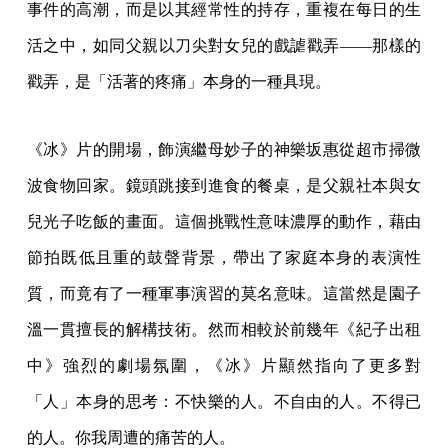
事件的高潮，而是以其經常性的持存，重複在每日的生
活之中，如同父親以刀尖對女兒的戲謔戳弄——那樣的
戳弄，是「活著的疼痛」本身的一種具現。
《冰》片的開場，飾演繼母妙子的神樂坂惠從超市掃微
波食物回家。鏡頭跳接到進食的餐桌，是父親社本與女
兒光子吃飯的畫面。這個挑戰性意味濃厚的動作，藉由
節拍既低且重的鼓聲背景，帶出了家庭本身的表演性
質，而竟有了一種軍事演習的莫名意味。這當然是園子
溫一貫擅長的解構技術。然而相較於前幾年《紀子出租
中》強烈的劇場氛圍，《冰》片顯然指向了更多對
「人」本身的思考：不快樂的人。不自由的人。不得已
的人。你我周遭的痛苦的人。