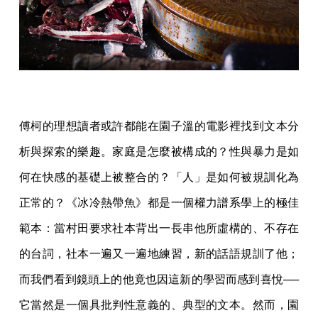
傅柯的理想讀者或許都能在園子溫的電影裡找到文本分
析與探索的樂趣。家庭是怎麼被構成的？性與暴力是如
何在快感的基礎上被整合的？「人」是如何被規訓化為
正常的？《冰冷熱帶魚》都是一個權力譜系學上的極佳
範本：當村田要求社本背出一長串他所虛構的、不存在
的台詞，社本一遍又一遍地練習，新的話語規訓了他；
而我們看到鏡頭上的他竟也因這新的學習而感到喜悅──
它當然是一個具批判性意義的、典型的文本。然而，園