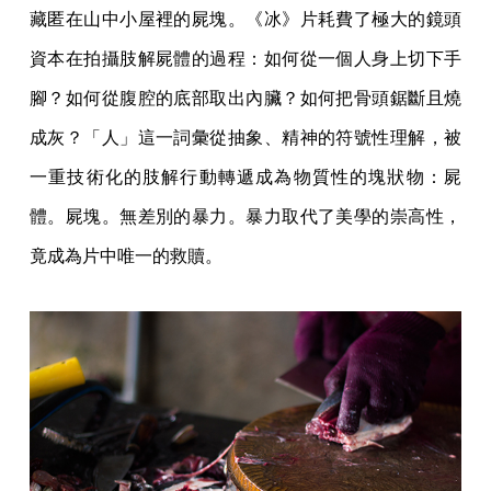
藏匿在山中小屋裡的屍塊。《冰》片耗費了極大的鏡頭
資本在拍攝肢解屍體的過程：如何從一個人身上切下手
腳？如何從腹腔的底部取出內臟？如何把骨頭鋸斷且燒
成灰？「人」這一詞彙從抽象、精神的符號性理解，被
一重技術化的肢解行動轉遞成為物質性的塊狀物：屍
體。屍塊。無差別的暴力。暴力取代了美學的崇高性，
竟成為片中唯一的救贖。