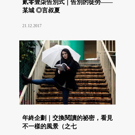
貳零壹柒告別式｜告別的徒勞——
某城 ◎言叔夏
21.12.2017
年終企劃｜交換閱讀的祕密，看見
不一樣的風景（之七