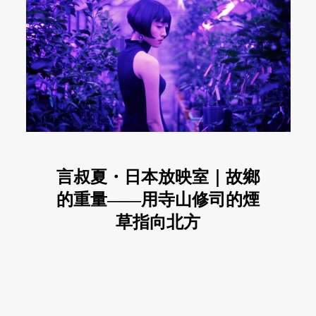
言叔夏・日本放映室｜故鄉
的重量——用寺山修司的煙
草指向北方