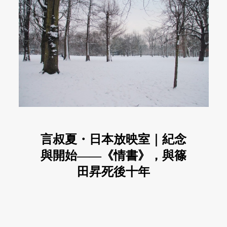
言叔夏・日本放映室｜紀念
與開始——《情書》，與篠
田昇死後十年