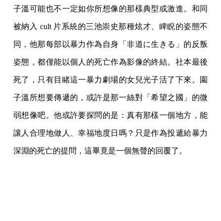
子溫可能也不一定如你所想像的那樣典型或激進。和同
被納入 cult 片系統的三池崇史那種炫才、睥睨的姿態不
同，他那每部以暴力作為自身「非道に生きる」的反叛
姿態，都僅能以個人的死亡作為影像的終結。社本最後
死了，只有目睹這一暴力劇場的女兒光子活了下來。園
子溫所想要傳遞的，或許是那一絲對「希望之國」的微
弱想像吧。他或許要探問的是：真有那樣一個地方，能
讓人合理地做人、幸福地度日嗎？只是作為投遞給暴力
深淵的死亡的提問，這畢竟是一個無聲的回覆了。