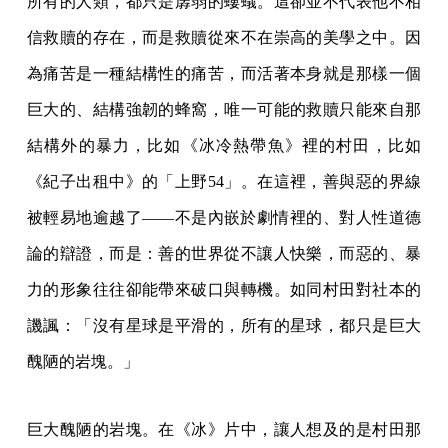
所有的人類，都只是孱弱的螻蟻。這卻並不代表他不相
信救贖的存在，而是救贖從來不在崇高的美學之中。因
為痛苦是一種結構性的痛苦，而活著本身就是那樣一個
巨大的、結構強韌的蜂窩，唯一可能的救贖只能來自那
結構外的暴力，比如《冰冷熱帶魚》裡的村田，比如
《紀子出租中》的「上野54」。在這裡，善與惡的界線
被輕易地逾越了——不是內嵌於劇情裡的、對人性道德
論的辯證，而是：善的世界從不讓人快樂，而惡的、暴
力的形象往往卻能帶來破口與轉機。如同村田對社本的
譏諷：「沒有星球是平滑的，所有的星球，都只是巨大
醜陋的岩塊。」
巨大醜陋的岩塊。在《冰》片中，讓人想及的是村田那