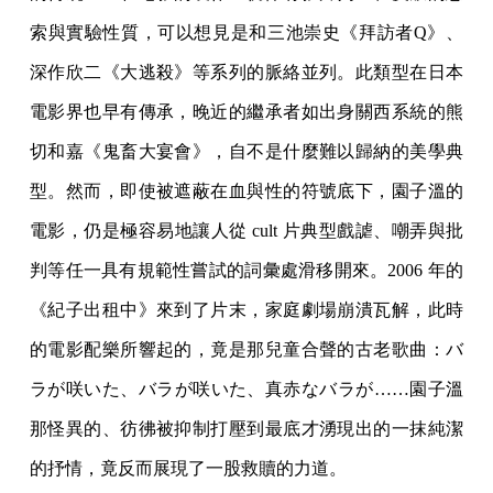
索與實驗性質，可以想見是和三池崇史《拜訪者Q》、
深作欣二《大逃殺》等系列的脈絡並列。此類型在日本
電影界也早有傳承，晚近的繼承者如出身關西系統的熊
切和嘉《鬼畜大宴會》，自不是什麼難以歸納的美學典
型。然而，即使被遮蔽在血與性的符號底下，園子溫的
電影，仍是極容易地讓人從 cult 片典型戲謔、嘲弄與批
判等任一具有規範性嘗試的詞彙處滑移開來。2006 年的
《紀子出租中》來到了片末，家庭劇場崩潰瓦解，此時
的電影配樂所響起的，竟是那兒童合聲的古老歌曲：バ
ラが咲いた、バラが咲いた、真赤なバラが……園子溫
那怪異的、彷彿被抑制打壓到最底才湧現出的一抹純潔
的抒情，竟反而展現了一股救贖的力道。