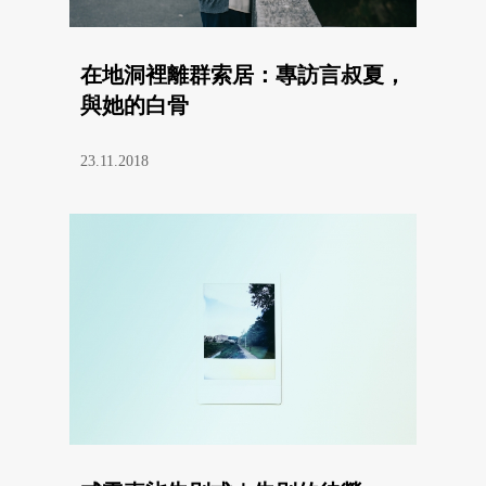
在地洞裡離群索居：專訪言叔夏，
與她的白骨
23.11.2018