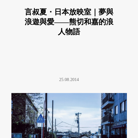
言叔夏・日本放映室｜夢與
浪遊與愛——熊切和嘉的浪
人物語
25.08.2014