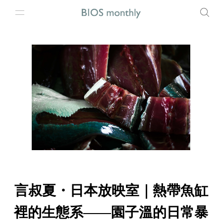
言叔夏・日本放映室｜熱帶魚缸
裡的生態系——園子溫的日常暴