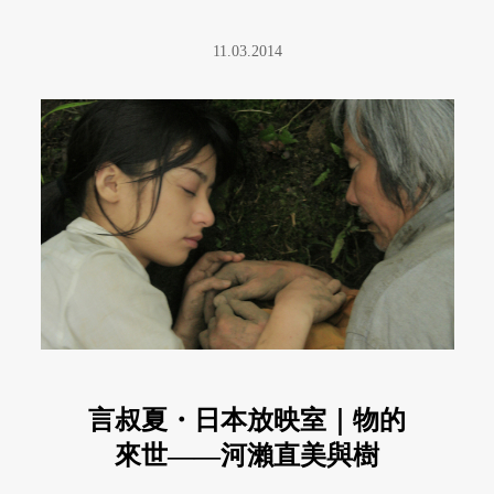
11.03.2014
言叔夏・日本放映室｜物的
來世——河瀨直美與樹