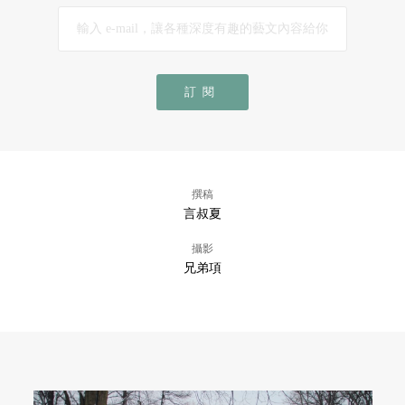
訂閱
撰稿
言叔夏
攝影
兄弟項