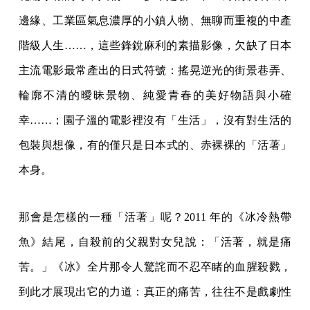
邊緣、工業區氣息濃厚的小鎮人物、無聊而重複的中產
階級人生……，這些鋒銳麻利的素描影像，欠缺了日本
主流電影最常產出的日式符號：搖晃逆光的街景巷弄、
輪廓不清的曖昧景物、純愛青春的美好物語與小確
幸……；園子溫的電影裡沒有「生活」，沒有對生活的
包裝與想像，有的僅只是日本式的、赤裸裸的「活著」
本身。
那會是怎樣的一種「活著」呢？2011 年的《冰冷熱帶
魚》結尾，自殺前的父親對女兒說：「活著，就是痛
苦。」《冰》全片那令人驚詫而不忍卒睹的血腥殺戮，
到此才展現出它的力道：真正的痛苦，往往不是戲劇性