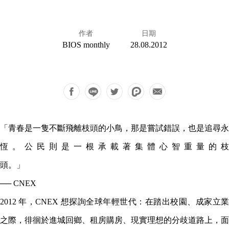
作者
日期
BIOS monthly
28.08.2012
「青春是一隻不斷飛離枝頭的小鳥，那是嘗試錯誤，也是追尋永
恆。公民則是一根承載著集體心智重量的枝
頭。」
── CNEX
2012 年，CNEX 想探詢全球年輕世代：在踏出校園、成家立業
之際，徘徊於進城回鄉、租房購房、現實理想的分歧道路上，面