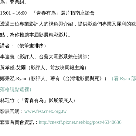
為」套票組。
15:01～16:00 「青春有為」選片指南座談會
透過三位專業影評人的視角與介紹，提供影迷們專業又犀利的觀
點，為你推薦本屆影展精彩影片。
講者：（依筆畫排序）
李達義（影評人、台藝大電影系兼任講師）
黃孝儀-艾爾（影評人、前放映周報主編）
鄭秉泓-Ryan（影評人、著有《台灣電影愛與死》）
（看 Ryan 
落格請點這裡）
林珏竹（「青春有為」影展策展人）
影展官網：
www.fest.cnex.org.tw
套票首賣會資訊：
http://cnexff.pixnet.net/blog/post/46340636