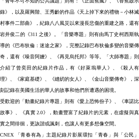
「青年不可不知的公共議題」則有：《正面蕉瘋》、《香蕉啟示
錄》，以及羅興階、王秀齡的作品《天上掉下來的禮物－小林滅
村事件二部曲》，紀錄八八風災以來漫長悲傷的重建之路，還有
岩井俊二的《311 之後》。「音樂專題」則有由馬丁史柯西斯執
導的《巴布狄倫：迷途之家》，完整記錄巴布狄倫多變的音樂傳
奇，還有《噪音阿嬤》、《再見烏托邦》等等。「大師專題」則
介紹了曾奕田的紀錄片作品，有《好萊塢華人》、《殺人有
理》、《家庭基礎》、《縫紉的女人》、《金山音樂傳奇》，深
刻記錄在美國生活的華人的故事和他們所遭遇的困境。
受歡迎的「動畫紀錄片專題」則有《愛上恐怖份子》、《車諾比
故事》、《真實 2.0》，動畫豐富了紀錄片的元素，在虛擬與真
實之間徘徊，更詼諧或諷刺，也讓人有更多想像空間。
CNEX 「青春有為」主題紀錄片影展環扣「青春」與「公民」