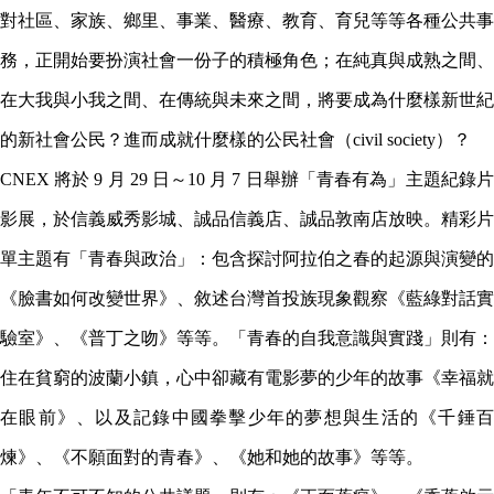
對社區、家族、鄉里、事業、醫療、教育、育兒等等各種公共事
務，正開始要扮演社會一份子的積極角色；在純真與成熟之間、
在大我與小我之間、在傳統與未來之間，將要成為什麼樣新世紀
的新社會公民？進而成就什麼樣的公民社會（civil society）？
CNEX 將於 9 月 29 日～10 月 7 日舉辦「青春有為」主題紀錄片
影展，於信義威秀影城、誠品信義店、誠品敦南店放映。精彩片
單主題有「青春與政治」：包含探討阿拉伯之春的起源與演變的
《臉書如何改變世界》、敘述台灣首投族現象觀察《藍綠對話實
驗室》、《普丁之吻》等等。「青春的自我意識與實踐」則有：
住在貧窮的波蘭小鎮，心中卻藏有電影夢的少年的故事《幸福就
在眼前》、以及記錄中國拳擊少年的夢想與生活的《千錘百
煉》、《不願面對的青春》、《她和她的故事》等等。