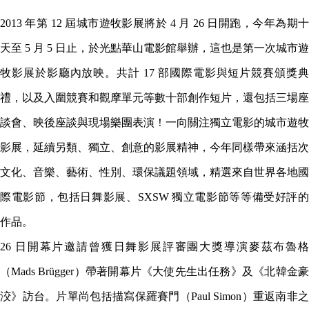
2013 年第 12 屆城市遊牧影展將於 4 月 26 日開跑，今年為期十
天至 5 月 5 日止，於光點華山電影館舉辦，這也是第一次城市遊
牧影展於影廳內放映。共計 17 部國際電影與短片競賽頒獎典
禮，以及入圍競賽和觀摩單元等數十部創作短片，還包括三場座
談會、映後座談與現場樂團表演！一向關注獨立電影的城市遊牧
影展，延續另類、獨立、創意的影展精神，今年同樣帶來涵括次
文化、音樂、藝術、性別、環保議題領域，精選來自世界各地國
際電影節，包括日舞影展、SXSW 獨立電影節等等備受好評的
作品。
26 日開幕片邀請曾獲日舞影展評審團大獎導演麥茲布魯格
（Mads Brügger）帶著開幕片《大使先生出任務》及《北韓金豪
洨》訪台。片單尚包括描寫保羅賽門（Paul Simon）重返南非之