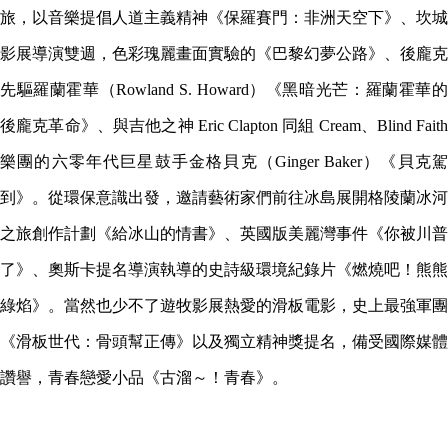
旅，以音樂提倡人道主義精神《保羅賽門：非洲天空下》、坎城
影展導演雙週，色彩瑰麗畫面實驗的《巴黎幻夢公路》、後龐克
先驅羅蘭霍華（Rowland S. Howard）《黑暗光芒：羅蘭霍華的
後龐克革命》、與吉他之神 Eric Clapton 同組 Cream、Blind Faith
樂團的六零年代巨星鼓手金格貝克（Ginger Baker）《貝克駕
到》。從環保意識出發，邀請藝術家們前往冰島展開格陵蘭冰河
之旅創作計劃《給冰山的情書》、英國版美麗灣事件《你被川普
了》、奧斯卡提名導演執導的史詩級環境紀錄片《燃燒吧！熊熊
綠焰》。當然也少不了遊牧影展熱愛的滑板電影，史上最強軍團
《滑板世代：骨頭幫正傳》以及獨立精神獎提名，備受國際媒體
讚譽，青春戀愛小品《古溜～！青春》。