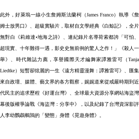
此外，好萊塢一線小生詹姆斯法蘭柯（James Franco）執導《詹
姆士放男口》、超級實驗片，取材自文學經典《白鯨記》，全片
無對白《莉維達•地海之詩》、連紀錄片名導荷索都誇「可怕、
超現實、十年難得一遇，影史史無前例的驚人之作！」《殺人一
舉》、時代雜誌力薦，享譽國際天才編舞家譚雅雷可（Tanja
Liedtke）短暫卻炫麗的一生《遠方精靈漫舞：譚雅雷可》、匯集
來自政壇、媒體、藝文界的各方觀察，娓娓道來從戒嚴時期到近
代民主的追求歷程《好運台灣》、全球最大資源分享網站海盜灣
幕後版權爭論戰《海盜灣：分享中》，以及紀錄了台灣資深影評
人李幼鸚鵡鵪鶉的「變態」身體《晃遊身體》。