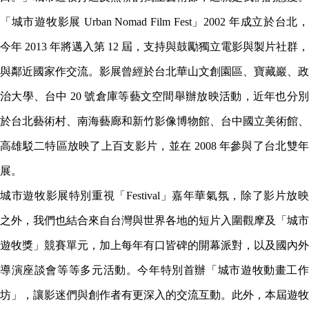
「城市遊牧影展 Urban Nomad Film Fest」2002 年成立於台北，
今年 2013 年將邁入第 12 屆，支持與鼓勵獨立電影與製片社群，
與鄰近國家作交流。影展曾經於台北華山文創園區、寶藏巖、政
治大學、台中 20 號倉庫等藝文空間舉辦放映活動，近年也分別
於台北藝術村、南海藝廊和新竹影像博物館、台中國立美術館、
高雄駁二特區放映了上百支影片，並在 2008 年參與了台北雙年
展。
城市遊牧影展特別重視「Festival」嘉年華氣氛，除了影片放映
之外，我們也結合來自台灣與世界各地的短片入圍觀摩及「城市
遊牧獎」競賽單元，加上每年有口皆碑的開幕派對，以及國內外
導演座談會等等多元活動。今年特別首辦「城市遊牧動畫工作
坊」，讓影迷們與創作者有更深入的交流互動。此外，本屆遊牧