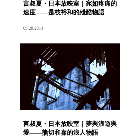
言叔夏・日本放映室｜宛如疼痛的
速度——是枝裕和的殘酷物語
09.28.2014
言叔夏・日本放映室｜夢與浪遊與
愛——熊切和嘉的浪人物語