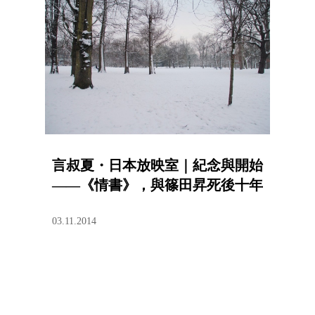
言叔夏・日本放映室｜紀念與開始
——《情書》，與篠田昇死後十年
03.11.2014