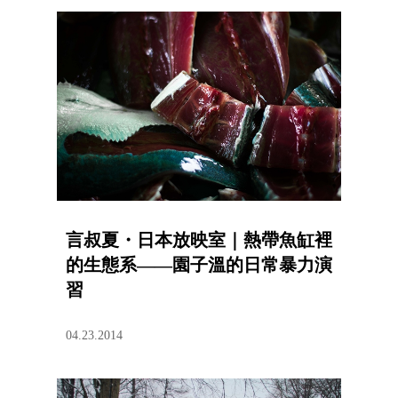
言叔夏・日本放映室｜熱帶魚缸裡
的生態系——園子溫的日常暴力演
習
04.23.2014