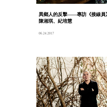
異鄉人的反擊——專訪《接線員
陳湘琪、紀培慧
06.24.2017