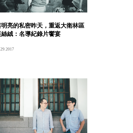
蔡明亮的私密昨天，重返大衛林區
藍絲絨：名導紀錄片饗宴
.29.2017