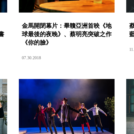
金馬開閉幕片：畢贛亞洲首映《地
書
球最後的夜晚》、蔡明亮突破之作
《你的臉》
11
07.30.2018