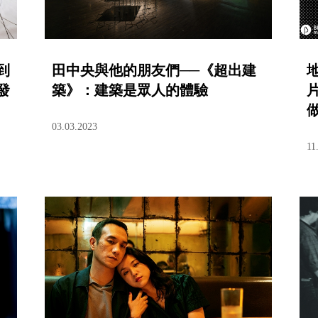
到
田中央與他的朋友們──《超出建
發
築》：建築是眾人的體驗
做
03.03.2023
11