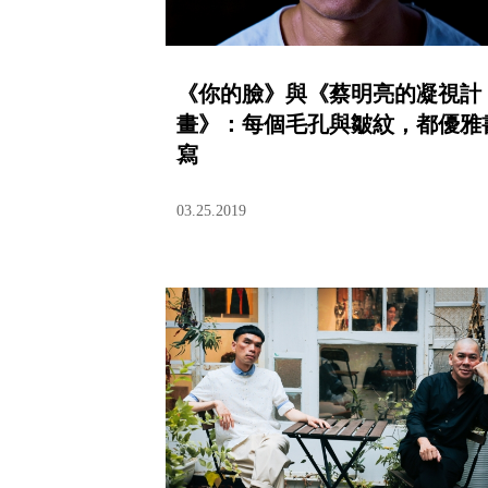
《你的臉》與《蔡明亮的凝視計
畫》：每個毛孔與皺紋，都優雅
寫
03.25.2019