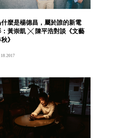
為什麼是楊德昌，屬於誰的新電
影：黃崇凱 ╳ 陳平浩對談《文藝
春秋》
.18.2017