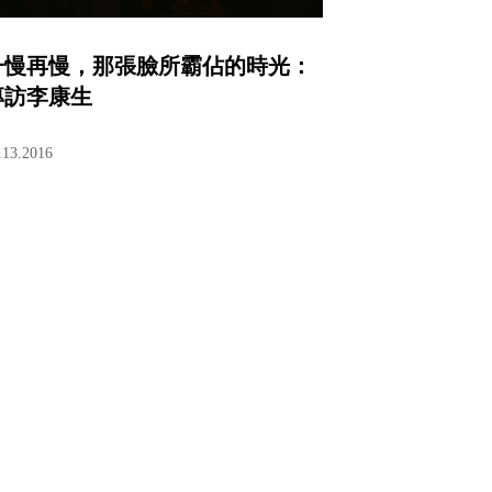
一慢再慢，那張臉所霸佔的時光：
專訪李康生
.13.2016