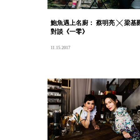
鮑魚遇上名廚： 蔡明亮 ╳ 梁基
對談《一零》
11.15.2017