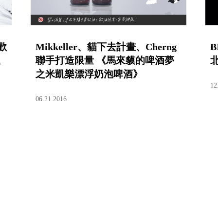
歡
Mikkeller、貓下去計畫、Cherng
B
聯手打造限量 《馬來貘的啤酒夢
之米凱樂漂浮奶泡啤酒》
12
06.21.2016