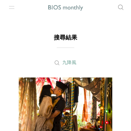
搜尋結果
九降風