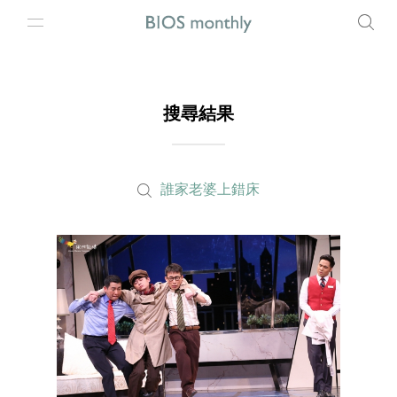
搜尋結果
誰家老婆上錯床