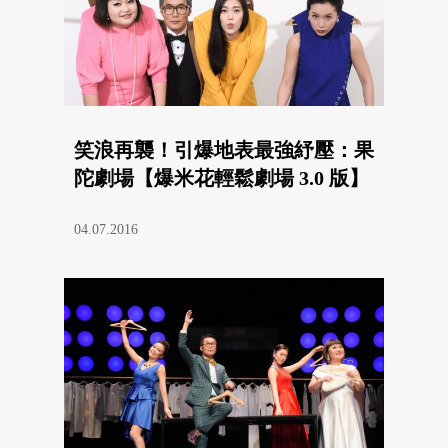
笑浪再襲！引爆地表最強紓壓：果
陀劇場【爆米花輕鬆劇場 3.0 版】
04.07.2016