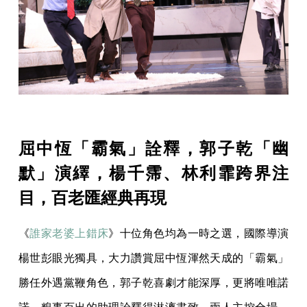
屈中恆「霸氣」詮釋，郭子乾「幽
默」演繹，楊千霈、林利霏跨界注
目，百老匯經典再現
《
誰家老婆上錯床
》十位角色均為一時之選，國際導演
楊世彭眼光獨具，大力讚賞屈中恆渾然天成的「霸氣」
勝任外遇黨鞭角色，郭子乾喜劇才能深厚，更將唯唯諾