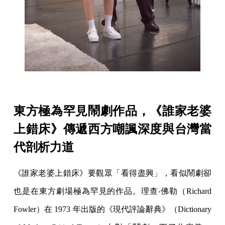
東方極為罕見鬧劇作品，《誰家老婆
上錯床》傳遞西方嘲諷深度與台灣當
代剖析力道
《誰家老婆上錯床》要觀眾「看得盡興」，看似鬧劇卻
也是在東方劇場極為罕見的作品。理查‧佛勒（Richard
Fowler）在 1973 年出版的《現代評論辭典》（Dictionary