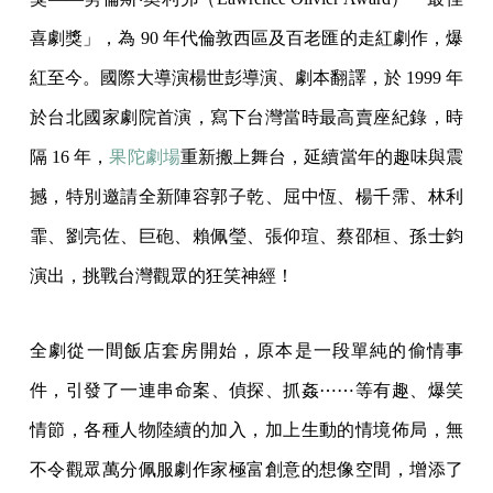
喜劇獎」，為 90 年代倫敦西區及百老匯的走紅劇作，爆
紅至今。國際大導演楊世彭導演、劇本翻譯，於 1999 年
於台北國家劇院首演，寫下台灣當時最高賣座紀錄，時
隔 16 年，
果陀劇場
重新搬上舞台，延續當年的趣味與震
撼，特別邀請全新陣容郭子乾、屈中恆、楊千霈、林利
霏、劉亮佐、巨砲、賴佩瑩、張仰瑄、蔡邵桓、孫士鈞
演出，挑戰台灣觀眾的狂笑神經！
全劇從一間飯店套房開始，原本是一段單純的偷情事
件，引發了一連串命案、偵探、抓姦⋯⋯等有趣、爆笑
情節，各種人物陸續的加入，加上生動的情境佈局，無
不令觀眾萬分佩服劇作家極富創意的想像空間，增添了