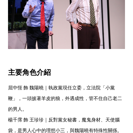
主要角色介紹
屈中恆 飾 魏陽曉｜執政黨現任立委，立法院「小黨
鞭」，一頭披著羊皮的狼，外遇成性，管不住自己老二
的男人。
楊千霈 飾 王珍珍｜反對黨女秘書，魔鬼身材、天使腦
袋，是男人心中的理想小三，與魏陽曉有特殊性關係。