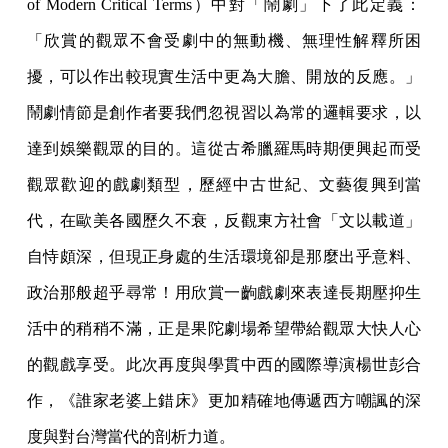
of Modern Critical Terms）中對「鬧劇」下了此定義：
「欣賞的觀眾不會受劇中的無動機、無理性解釋所困
擾，可以作出較現實生活中更為大膽、開放的反應。」
鬧劇情節是創作者要我們忽視習以為常的邏輯要求，以
達到娛樂觀眾的目的。這從古希臘羅馬時期便興起而受
觀眾歡迎的戲劇類型，歷經中古世紀、文藝復興到當
代，在歐美各國歷久不衰，反觀東方社會「文以載道」
自恃頗深，但現正身處的生活環境卻是那麼出乎意料、
政治那般超乎尋常！用欣賞一齣戲劇來表達長期壓抑生
活中的稍稍不滿，正是果陀劇場希望帶給觀眾大快人心
的觀戲享受。此次再度與學貫中西的國際導演楊世彭合
作，《誰家老婆上錯床》更加精確地傳遞西方嘲諷的深
度與對台灣當代的剖析力道。