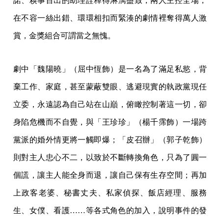
諾、糗事百出的助理詮釋得淋漓盡致，兩人主控全場，
在不容一絲出錯、環環相扣而緊湊的劇情裡奪得萬人激
賞，金獎組合可謂當之無愧。
劇中「魏陽曉」（屈中恆飾）是一名為了滿足私慾，背
棄工作、家庭，甚至蒙蔽雙眼、逃避現實的執政黨現任
立委，永遠認為自己站在山巔，俯瞰控制著這一切，卻
身陷危機而不自覺，與「王珍珍」（楊千霈飾）一場跨
黨派的婚外情更將一觸即爆；「皮召辦」（郭子乾飾）
則對主人忠心不二，以致於不斷轉換角色，只為了圓一
個謊，讓主人能全身而退，讓自己保有生存空間；再加
上政客老婆、秘書丈夫、私家偵探、飯店經理、服務
生、女僕、看護……等各式角色的加入，說明事件的發