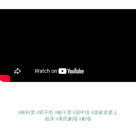
#林利霏
#郭子乾
#楊千霈
#屈中恆
#誰家老婆上
錯床
#果陀劇場
#劇場