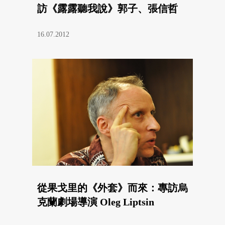
訪《露露聽我說》郭子、張信哲
16.07.2012
從果戈里的《外套》而來：專訪烏
克蘭劇場導演 Oleg Liptsin