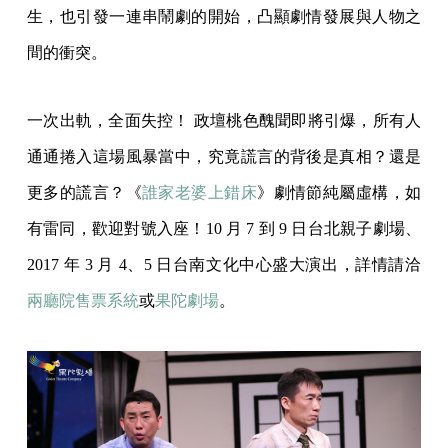
生，也引發一連串鬧劇的開始，凸顯劇情發展與人物之
間的衝突。
一次出軌，全面失控！ 政壇桃色醜聞即將引爆，所有人
通通捲入這場風暴當中，究竟謊言的背後是真相？還是
更多的謊言？《
誰家老婆上錯床
》劇情節純屬虛構，如
有雷同，歡迎對號入座！10 月 7 到 9 日台北親子劇場、
2017 年 3 月 4、5 日台南文化中心盛大演出，詳情請洽
兩廳院售票系統
或
果陀劇場
。