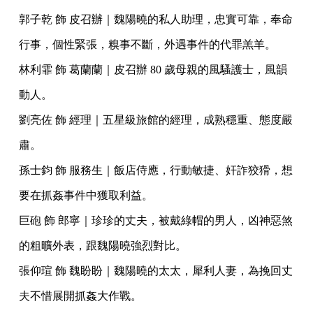
郭子乾 飾 皮召辦｜魏陽曉的私人助理，忠實可靠，奉命
行事，個性緊張，糗事不斷，外遇事件的代罪羔羊。
林利霏 飾 葛蘭蘭｜皮召辦 80 歲母親的風騷護士，風韻
動人。
劉亮佐 飾 經理｜五星級旅館的經理，成熟穩重、態度嚴
肅。
孫士鈞 飾 服務生｜飯店侍應，行動敏捷、奸詐狡猾，想
要在抓姦事件中獲取利益。
巨砲 飾 郎寧｜珍珍的丈夫，被戴綠帽的男人，凶神惡煞
的粗曠外表，跟魏陽曉強烈對比。
張仰瑄 飾 魏盼盼｜魏陽曉的太太，犀利人妻，為挽回丈
夫不惜展開抓姦大作戰。