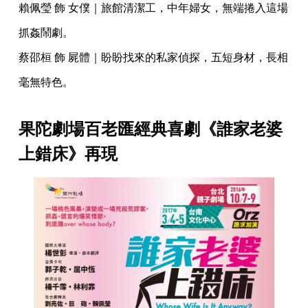
賴佩瑩 飾 女僕｜旅館清潔工，中年婦女，無端捲入這場
抓姦鬧劇。
蔡邵桓 飾 屍體｜盼盼找來的私家偵探，五短身材，長相
毫無特色。
果陀劇場百老匯經典喜劇《誰家老婆
上錯床》再現