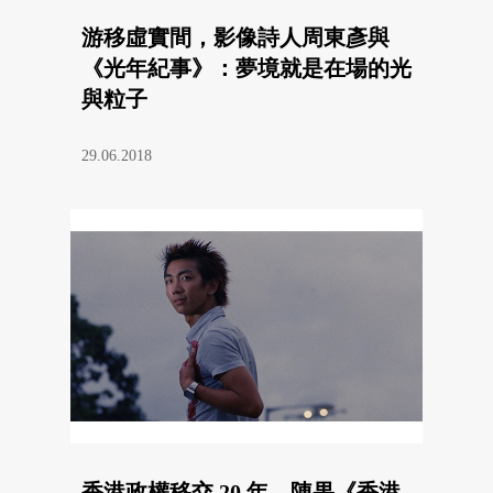
游移虛實間，影像詩人周東彥與
《光年紀事》：夢境就是在場的光
與粒子
29.06.2018
香港政權移交 20 年，陳果《香港