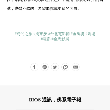
試，也蠻不錯的，希望能挑戰更多的面向。
#時間之旅
#周東彥
#台北電影節
#金馬獎
#劇場
#電影
#金馬影展
BIOS 通訊，佛系電子報