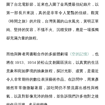
圍了台北電影節，近來也入圍了金馬獎最佳紀錄片，以
第一部長片來說，真的是非常令人驚豔的佳績。觀賞
《時間之旅》的片段，台灣美麗的山水風光，黃明正單
純、堅持的笑容，不慍不火、沉穩安靜，應是一場孤獨
卻充滿力量的旅程。
而他與舞者周書毅合作的多媒體劇場
《空的記憶》
，也
將在 10/13、10/14 於松山文創園區演出，以真實的生活
意象和宛如夢境的抽象旅程，探討光影、虛實，是最近
令人非常期待的數位表演藝術作品。在訪問中，周東彥
雖然常常微微皺著眉，談吐間仍不禁流露出感性與稚
氣，以及對影像充沛的熱情，並告訴我們許多他對之後
的作品活潑、多元的想像。