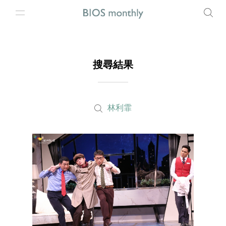
搜尋結果
林利霏