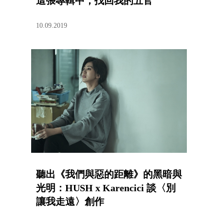
這張專輯中，找回我的五官
10.09.2019
聽出《我們與惡的距離》的黑暗與
光明：HUSH x Karencici 談〈別
讓我走遠〉創作