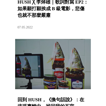
HUSH ╳ 李焯雄｜歌詞對寫 EP2：
如果願打願挨成 B 級電影，悲傷
也就不那麼嚴肅
07.05.2022
回到 HUSH，《換句話說》：在