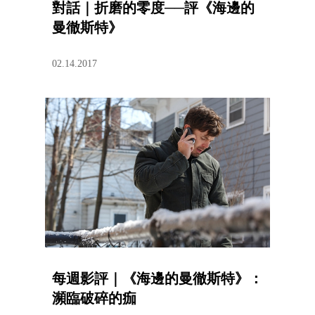
對話｜折磨的零度──評《海邊的
曼徹斯特》
02.14.2017
每週影評｜《海邊的曼徹斯特》：
瀕臨破碎的痂