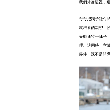
我們才從這裡，
哥哥把獨子託付
就培養的親密，
曼徹斯特一陣子
理。這同時，對
夥伴，既不是開