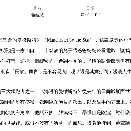
作者
日期
30.01.2017
張硯拓
邊的曼徹斯特》（Manchester by the Sea），信義威秀
很明顯是一家四口，二十幾歲的兒子帶爸爸媽媽來看電影，讓我
不住好奇：這樣一個緩駛的，色調不亮的，抒情的語彙節制但有
這麼多「長輩」而言，是不容易入口呢？還是其實打到了漫漫人
的三大領跑者之一，《海邊的曼徹斯特》從去年的日舞影展面世
來讀到的所有盛讚，都圍繞在演員的演出，以及故事的鋪陳上。
克飾演的主角李，他話不多，脾氣稱不上暴躁但是陰沈，對什麼
己的世界裡。或根本沒有「活著」的氣息。接著他接到一通電話