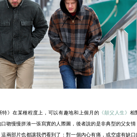
斯特》在某種程度上，可以有趣地和上個月的
《顛父人生》
相
的口吻慢慢拼湊一張寫實的人際圖，後者說的是非典型的父女情
。這兩部片也都讓我們看到了：對一個內心有痛，或空虛有缺口