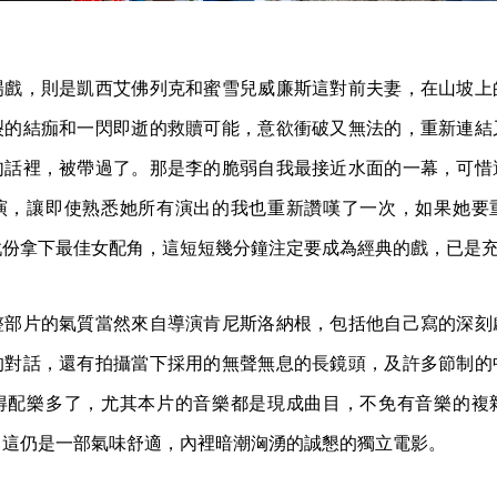
場戲，則是凱西艾佛列克和蜜雪兒威廉斯這對前夫妻，在山坡上
裂的結痂和一閃即逝的救贖可能，意欲衝破又無法的，重新連結
句話裡，被帶過了。那是李的脆弱自我最接近水面的一幕，可惜
演，讓即使熟悉她所有演出的我也重新讚嘆了一次，如果她要
戲份拿下最佳女配角，這短短幾分鐘注定要成為經典的戲，已是
整部片的氣質當然來自導演肯尼斯洛納根，包括他自己寫的深刻
的對話，還有拍攝當下採用的無聲無息的長鏡頭，及許多節制的
得配樂多了，尤其本片的音樂都是現成曲目，不免有音樂的複
，這仍是一部氣味舒適，內裡暗潮洶湧的誠懇的獨立電影。