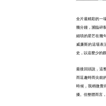
全片最精彩的一
幾分鐘，瀕臨碎
細瑣的星芒在幾
威廉斯的這場表
史，以這麼少的
最後回頭說，這
而逗趣時而尖銳
時候，我稍微覺
擾。但整體而言