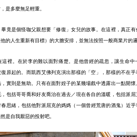
寸，是多麼無足輕重。
》
畢竟是個怪咖父親想要「修復」女兒的故事。在這裡，真正有
讓他的人生重新有目標）的大膽安排，並無法按照一般商業片的
在這裡。在於李的難以面對痛楚。是他曾經的疏忽，讓生命中
從復原起的。而凱西艾佛列克演出那樣的「空」，那樣的不在乎
酷，實則是無助。只有在面對姪子的某幾場戲中透露出一點開懷
托，包括哥哥喬和好友喬治在過去／現在各自的溫暖，包括派屈
青春思緒，包括他對派屈克的媽媽（一個曾經荒唐的酒鬼）近乎
顯然是自我厭惡的投射吧。