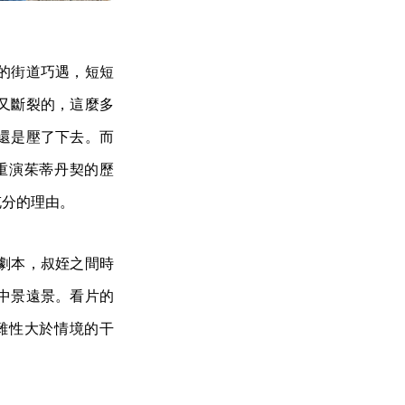
的街道巧遇，短短
又斷裂的，這麼多
還是壓了下去。而
重演茱蒂丹契的歷
充分的理由。
劇本，叔姪之間時
中景遠景。看片的
雜性大於情境的干