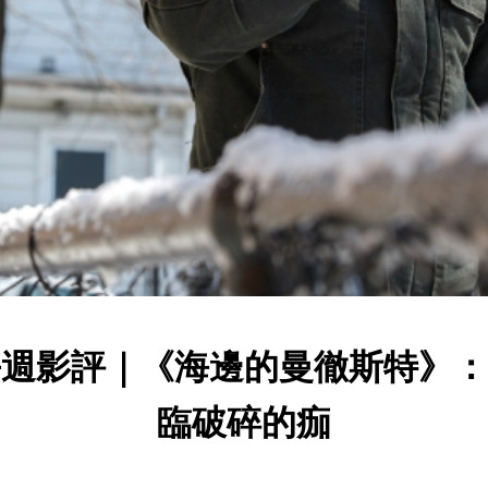
每週影評｜《海邊的曼徹斯特》：
臨破碎的痂