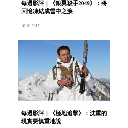
每週影評｜《銀翼殺手2049》：將
回憶凍結成雪中之淚
10.10.2017
每週影評｜《極地追擊》：沈重的
現實要慎重地說