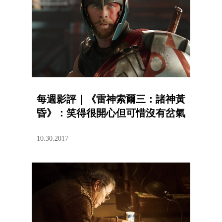
每週影評｜《雷神索爾三：諸神黃
昏》：笑得很開心但可惜沒有岔氣
10.30.2017