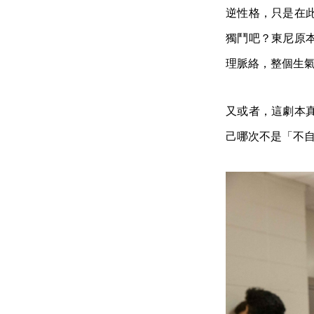
逆性格，只是在
獨鬥吧？東尼原
理脈絡，整個生
又或者，這劇本
己哪次不是「不