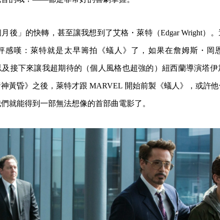
後」的快轉，甚至讓我想到了艾格・萊特（Edgar Wright）
評感嘆：萊特就是太早籌拍《蟻人》了，如果在詹姆斯・岡
以及接下來讓我超期待的（個人風格也超強的）紐西蘭導演塔伊
神黃昏》之後，萊特才跟 MARVEL 開始前製《蟻人》，或許
我們就能得到一部無法想像的首部曲電影了。