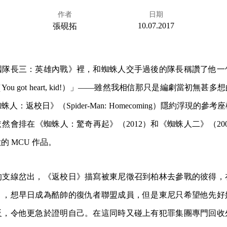
作者
日期
10.07.2017
張硯拓
國隊長三：英雄內戰》裡，和蜘蛛人交手過後的隊長稱讚了他一
ou got heart, kid!）」——雖然我相信那只是編劇當初無甚
人：返校日》（Spider-Man: Homecoming）隱約浮現的參
然會排在《蜘蛛人：驚奇再起》（2012）和《蜘蛛人二》（20
 MCU 作品。
的支線岔出，《返校日》描寫被東尼徵召到柏林去參戰的彼得，
」，想早日成為酷帥的復仇者聯盟成員，但是東尼只希望他先好
反，令他更急於證明自己。在這同時又碰上有犯罪集團專門回收