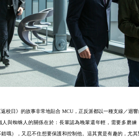
返校日》的故事非常地貼合 MCU，正反派都以一種支線／迴
鐵人與蜘蛛人的關係在於：長輩認為晚輩還年輕，需要多磨練
不錯哦），又忍不住想要保護和控制他。這其實是有趣的，尤其