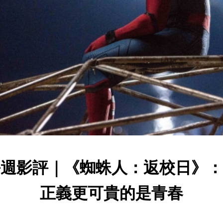
每週影評｜《蜘蛛人：返校日》：
正義更可貴的是青春