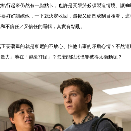
此執行起來仍然有一點點卡，也許是受限於必須製造情境、讓蜘
本要好好訓練他，一下就決定收回，最後又硬凹成刮目相看，這
氣和不信任／又信任的邏輯，其實有點亂。
真正要著重的就是東尼的不放心、怕他出事的矛盾心情？不然這
自量力」地在「越級打怪」？怎麼能以此怪罪彼得太衝動呢？