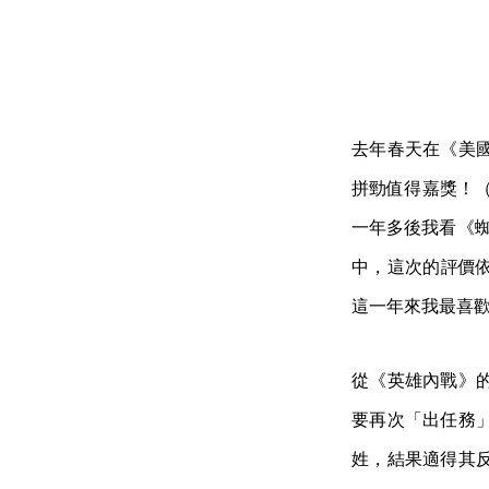
去年春天在《美
拼勁值得嘉獎！（Y
一年多後我看《蜘蛛
中，這次的評價依
這一年來我最喜歡的
從《英雄內戰》
要再次「出任務
姓，結果適得其