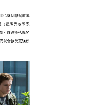
。這也讓我想起前陣
恩（星際異攻隊系
加・維迪提執導的
他們就會接受更強烈