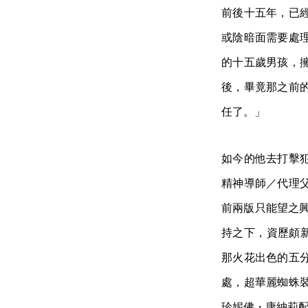
前後十五年，已
或陰暗面需要處
的十五歲男孩，
後，畢竟那之前
任了。」
如今的他去打擊
精神導師／代理
前兩版只能望之興
持之下，資歷頗新
那火花出色的五
處，超華麗蜘蛛
珍妮佛・康納莉