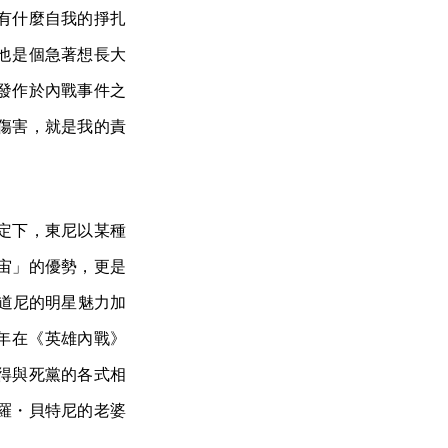
有什麼自我的掙扎
他是個急著想長大
發作於內戰事件之
傷害，就是我的責
定下，東尼以某種
宙」的優勢，更是
・道尼的明星魅力加
去年在《英雄內戰》
得與死黨的各式相
羅・貝特尼的老婆