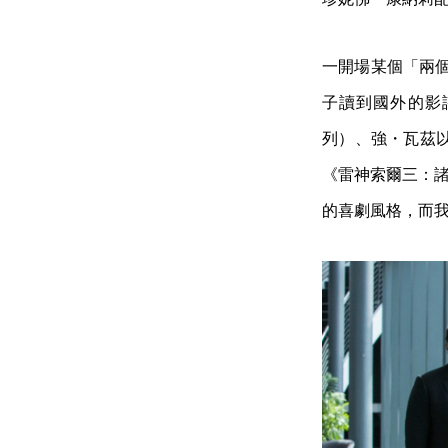
一開場某個「兩個月
子讀到國外的影
列）、強・瓦茲
《雷神索爾三：諸
的喜劇風格，而