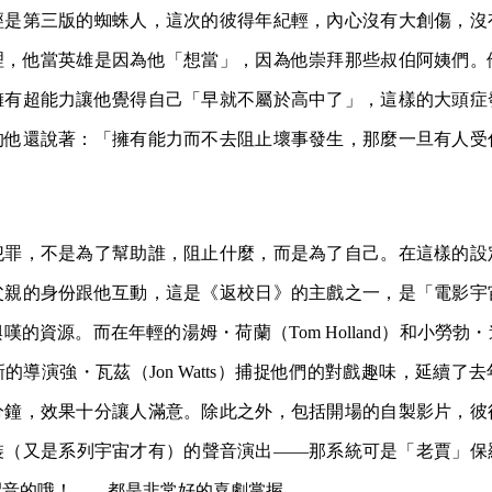
經是第三版的蜘蛛人，這次的彼得年紀輕，內心沒有大創傷，沒
理，他當英雄是因為他「想當」，因為他崇拜那些叔伯阿姨們。
擁有超能力讓他覺得自己「早就不屬於高中了」，這樣的大頭症
的他還說著：「擁有能力而不去阻止壞事發生，那麼一旦有人受
犯罪，不是為了幫助誰，阻止什麼，而是為了自己。在這樣的設
父親的身份跟他互動，這是《返校日》的主戲之一，是「電影宇
嘆的資源。而在年輕的湯姆・荷蘭（Tom Holland）和小勞勃
的導演強・瓦茲（Jon Watts）捕捉他們的對戲趣味，延續了
分鐘，效果十分讓人滿意。除此之外，包括開場的自製影片，彼
裝（又是系列宇宙才有）的聲音演出——那系統可是「老賈」保
配音的哦！——都是非常好的喜劇掌握。