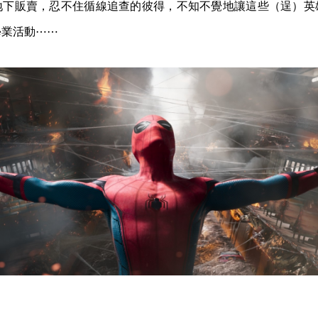
地下販賣，忍不住循線追查的彼得，不知不覺地讓這些（逞）英
學業活動⋯⋯