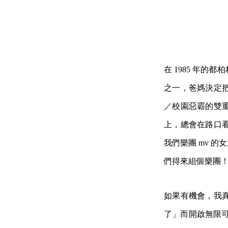
在 1985 年
之一，爸媽決定
／校園惡霸的雙
上，總會在路口
我們樂團 mv 
們得來組個樂團
如果有機會，我
了」而開啟無限可能