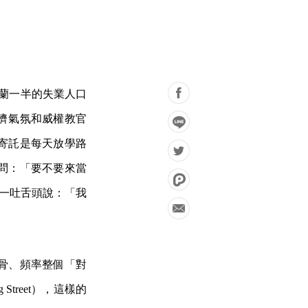
爾蘭一半的失業人口
儕氣氛和威權教官
寄託是每天放學路
問：「要不要來當
吐一吐舌頭說：「我
骨、頻率整個「對
reet），這樣的