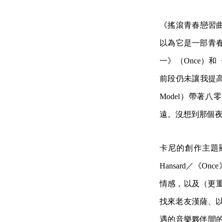
《搖滾青春戀習曲
以為它是一部青
一》（Once）和
前段仍未讓我提高警
Model）帶著
遠。沒想到那個夜
卡尼的創作主題
Hansard／《
情感，以及（更重
找來老友漢薩、以及
遇的音樂夥伴間