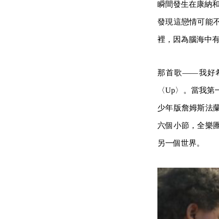
瞬間發生在康納和
發現這戀情可能
裡，因為腦海中
那首歌——我好
〈Up〉。當我
少年版詹姆斯法
六個小節，全樂
另一個世界。