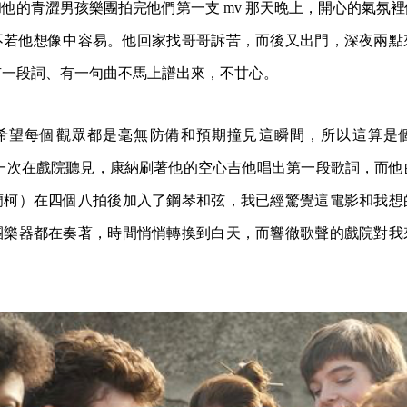
他的青澀男孩樂團拍完他們第一支 mv 那天晚上，開心的氣氛
不若他想像中容易。他回家找哥哥訴苦，而後又出門，深夜兩點
有一段詞、有一句曲不馬上譜出來，不甘心。
希望每個觀眾都是毫無防備和預期撞見這瞬間，所以這算是
第一次在戲院聽見，康納刷著他的空心吉他唱出第一段歌詞，而他
蘭柯）在四個八拍後加入了鋼琴和弦，我已經驚覺這電影和我想
團樂器都在奏著，時間悄悄轉換到白天，而響徹歌聲的戲院對我