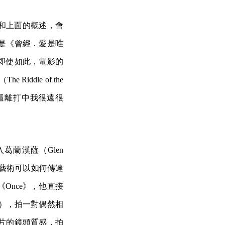
告和上面的概述，會
是《曾經．愛是唯
了。即使如此，電影的
dle of the
都還離打中我很遠很
蘭漢薩（Glen
對於藝術可以如何傳達
Once》，他直接
va），拍一對偶然相
片的鏡頭質感，拍