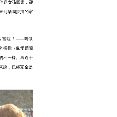
裡他送女孩回家，卻
來到樂團搭擋的家
個雷喔！——叫做
的搭擋（像愛爾蘭
的不一樣。再過十
來說，已經完全是