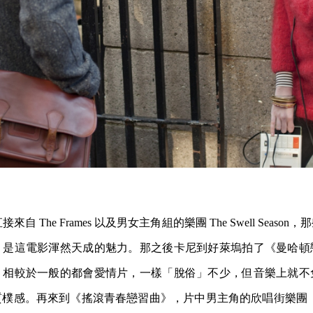
來自 The Frames 以及男女主角組的樂團 The Swell Seas
，是這電影渾然天成的魅力。那之後卡尼到好萊塢拍了《曼哈頓
，相較於一般的都會愛情片，一樣「脫俗」不少，但音樂上就不
感。再來到《搖滾青春戀習曲》，片中男主角的欣唱街樂團（Sing 