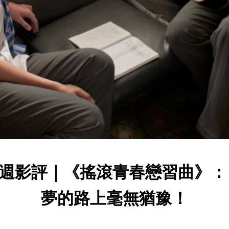
週影評｜《搖滾青春戀習曲》：
夢的路上毫無猶豫！