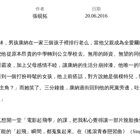
作者
日期
20.06.2016
張硯拓
的都柏林，男孩康納在一家三個孩子裡排行老么，當他父親成為全愛
把他從原本昂貴的中學轉到公立學校去。無用的師資、無望的同
重霸凌，加上父母感情不睦，讓康納的生活分崩掉漆。他唯一的
看到一個打扮時髦的女孩，他上前搭話，對方說她是個模特兒，
的女主角？」而她笑了。三分鐘後，康納過街回到他的死黨旁邊，
！」
真想開一堂「電影起飛學」的課，把我私心覺得讓一部片脫胎換
的「起飛」瞬間，都蒐集起來。在《搖滾青春戀習曲》（Sing St