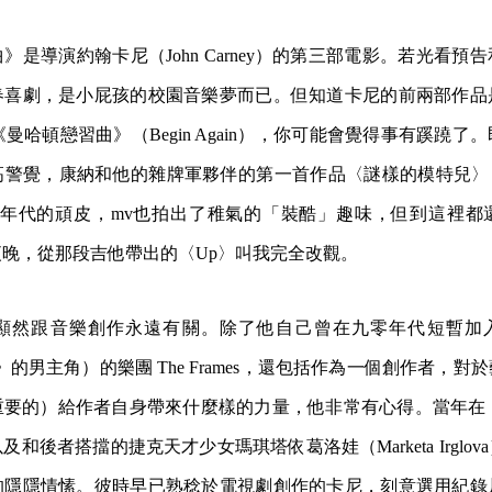
》是導演約翰卡尼（John Carney）的第三部電影。若光看預
春喜劇，是小屁孩的校園音樂夢而已。但知道卡尼的前兩部作品
《曼哈頓戀習曲》（Begin Again），你可能會覺得事有蹊蹺
覺，康納和他的雜牌軍夥伴的第一首作品〈謎樣的模特兒〉（The Rid
八零年代的頑皮，mv也拍出了稚氣的「裝酷」趣味，但到這裡
晚，從那段吉他帶出的〈Up〉叫我完全改觀。
顯然跟音樂創作永遠有關。除了他自己曾在九零年代短暫加入葛
Once》的男主角）的樂團 The Frames，還包括作為一個創作者，
要的）給作者自身帶來什麼樣的力量，他非常有心得。當年在《
和後者搭擋的捷克天才少女瑪琪塔依葛洛娃（Marketa Irglo
的隱隱情愫。彼時早已熟稔於電視劇創作的卡尼，刻意選用紀錄