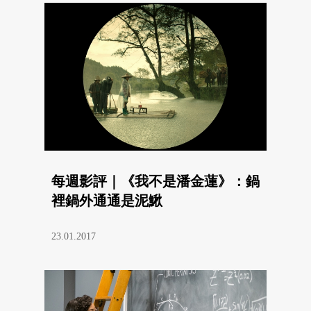
每週影評｜《我不是潘金蓮》：鍋
裡鍋外通通是泥鰍
23.01.2017