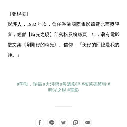
【張硯拓】
影評人，1982 年次，曾任香港國際電影節費比西獎評
審，經營【時光之硯】部落格及粉絲頁十年，著有電影
散文集《剛剛好的時光》。信仰：「美好的回憶是我的
神。」
#勞勃．瑞福
#大河戀
#每週影評
#布萊德彼特
#
時光之硯
#電影