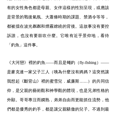
有的女性角色都是母親、女伴這樣的性別呈現，或應該
是背景的戰後氣氛、大蕭條時期的課題、禁酒令等等，
都被擋在波光粼粼和煙霧繚繞的背後。這故事沒有要控
訴誰，也沒有要鼓吹什麼。它唯有近乎景仰地，看待
「釣魚」這件事。
《大河戀》裡的釣魚——而且是蠅釣（fly-fishing）——
是麥克連一家父子三人（咦為什麼沒有媽媽？這突然讓
我想起《斷背山》裡的蜜雪兒．威廉斯……）的共同信
仰，是父親的藝術觀和神學觀的體現，也是兄弟性格的
外顯。哥哥專注而嫻熟，弟弟自由而更能抓住流勢，他
們都是優秀的釣手，都是讓父親驕傲的兒子。不過到最