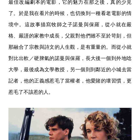
最佳改編劇本的電影，它的魅力在那之後，真的少見
了。於是我在看片的時候，也切換到一種看老電影的情
境中。這故事描寫牧師之子諾曼與保羅，從小就在嚴
格、嚴謹的家教中成長，父親對他們雖不至於苛刻，但
那融合了宗教與詩文的人生觀，是有重量的。而從小就
對比出軟／硬脾氣的諾曼與保羅，長大後一個到外地唸
大學，最後成為文學教授，另一個則到鄰近的小城去當
記者，他的正義感惹毛了當權者，他愛賭的壞習慣，更
惹毛了不該惹的人。