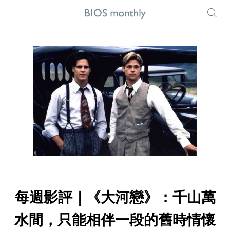
每週影評｜《大河戀》：千山萬
水間，只能相伴一段的舊時情懷