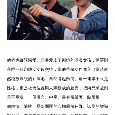
他們也都談戀愛。諾曼愛上了鄰鎮的活潑女孩，保羅則
是跟一個印地安女孩交往，當他帶著女伴進入（當時依
然種族歧視的）酒吧，自然引起衝突。這一連串不只是
性格，更是社會位置與人際組成的差異，把兩兄弟放到
天平兩端，一個溫文、中產、書卷氣帶著一點呆板，一
個熱情、隨性、磊落開闊的心胸藏著狂野。諾曼的智識