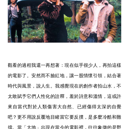
觀看的過程我還一再想著：現在似乎很少人，再拍這樣
的電影了。安然而不臉紅地，讓一股情懷引領，結合著
時代與風景，說人生。我感覺現在的創作者拍山水，不
太敢賦予它們人性化的詮釋，羞於詩意和溫情，這或許
來自當代對於人類傷害大自然、已經傷得太深的自覺
吧？更不用說反覆地目睹當它要反撲，是多麼冷酷和難
擋。當「大地」出現在當今的電影裡，往往象徵的是野