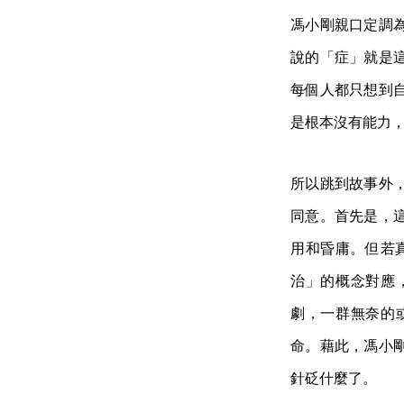
馮小剛親口定調
說的「症」就是
每個人都只想到
是根本沒有能力
所以跳到故事外
同意。首先是，
用和昏庸。但若真
治」的概念對應
劇，一群無奈的
命。藉此，馮小
針砭什麼了。