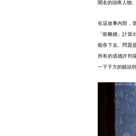
聞名的頭疼人物
在這故事內部，
「假離婚」計策
能吞下去。問題
所有的道德評判
一下子方的鏡頭