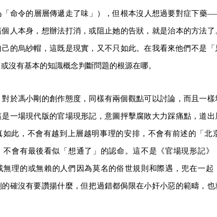
為「命令的層層傳遞走了味」），但根本沒人想過要對症下藥—
這個人本身，想辦法打消，或阻止她的告狀，就是治本的方法了
自己的烏紗帽，這既是現實，又不只如此。在我看來他們不是「
，或沒有基本的知識概念判斷問題的根源在哪。
，對於馮小剛的創作態度，同樣有兩個觀點可以討論，而且一樣
這是一場現代版的官場現形記，意圖抨擊腐敗大力踩痛點，道出
如此，不會有越到上層越明事理的安排，不會有前述的「北京 =
，不會有最後看似「想通了」的認命。這不是《官場現形記》
或無理的或無賴的人們因為莫名的俗世規則和際遇，兜在一起
剛的確沒有要讚揚什麼，但把過錯都侷限在小奸小惡的範疇，也