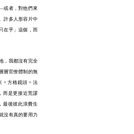
—或者，對他們來
。許多人形容片中
只在乎」這個，而
地，我都沒有完全
層層官僚體制的無
 方格鏡頭 = 法
，而是更接近荒謬
，最後彼此浪費生
就沒有真的要用力