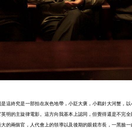
則是這終究是一部拍在灰色地帶，小貶大褒，小戳針大河蟹，以
官英明的主旋律電影。這方向我基本上認同，但覺得還是不完全
最大的兩個官，人代會上的領導以及後期的眼鏡市長，一黑臉一