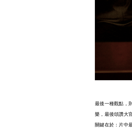
最後一種觀點，
樂，最後頌讚大
關鍵在於：片中