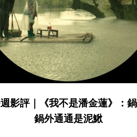
每週影評｜《我不是潘金蓮》：鍋
鍋外通通是泥鰍