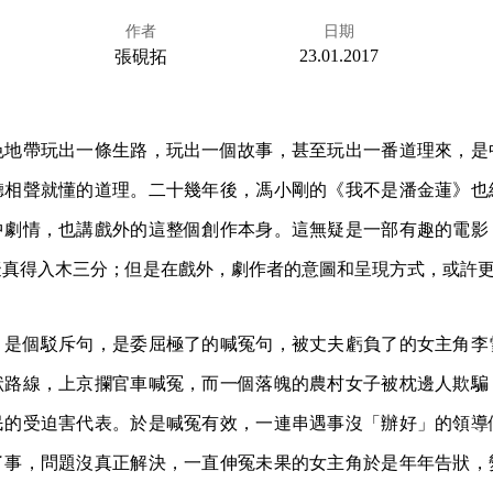
作者
日期
23.01.2017
張硯拓
色地帶玩出一條生路，玩出一個故事，甚至玩出一番道理來，是
聽相聲就懂的道理。二十幾年後，馮小剛的《我不是潘金蓮》也
中劇情，也講戲外的這整個創作本身。這無疑是一部有趣的電影
擬真得入木三分；但是在戲外，劇作者的意圖和呈現方式，或許
」是個駁斥句，是委屈極了的喊冤句，被丈夫虧負了的女主角李
狀路線，上京攔官車喊冤，而一個落魄的農村女子被枕邊人欺騙
民的受迫害代表。於是喊冤有效，一連串遇事沒「辦好」的領導
了事，問題沒真正解決，一直伸冤未果的女主角於是年年告狀，