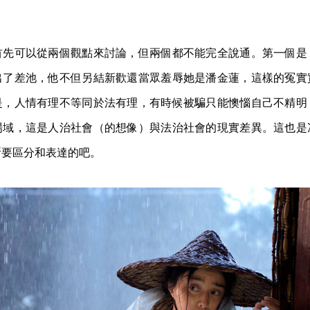
。
首先可以從兩個觀點來討論，但兩個都不能完全說通。第一個是
出了差池，他不但另結新歡還當眾羞辱她是潘金蓮，這樣的冤實
是，人情有理不等同於法有理，有時候被騙只能懊惱自己不精明
場域，這是人治社會（的想像）與法治社會的現實差異。這也是
所要區分和表達的吧。