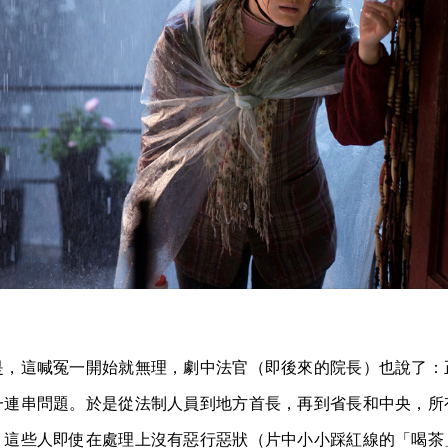
是，這喊冤一開始就無理，劇中法官（即後來的院長）也說了：
一連串問題。於是從法制人員到地方首長，再到省長和中央，所
，這些人即使在處理上沒有惡行惡狀（片中小小踩紅線的「喝茶