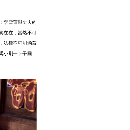
：李雪蓮跟丈夫的
實在在，當然不可
，法律不可能涵蓋
馮小剛一下子圓、