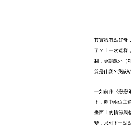
其實我有點好奇，
了？上一次這樣
翻，更讓戲外（
質是什麼？我該
一如前作《戀戀
下，劇中兩位主
畫面上的情節與
變，只剩下一點