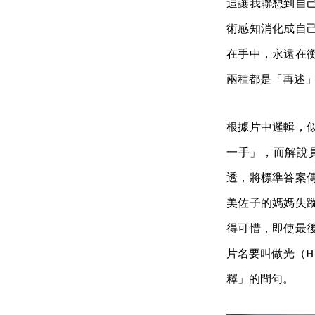
這讓我聯想到自
術感知消化成自
在手中，永遠在
兩種都是「再述
根據片中邏輯，
一手」，而解說
透，將標準答案
美佐子的媽媽失
得可惜，即使最
片名要叫做光（H
釋」的問句。