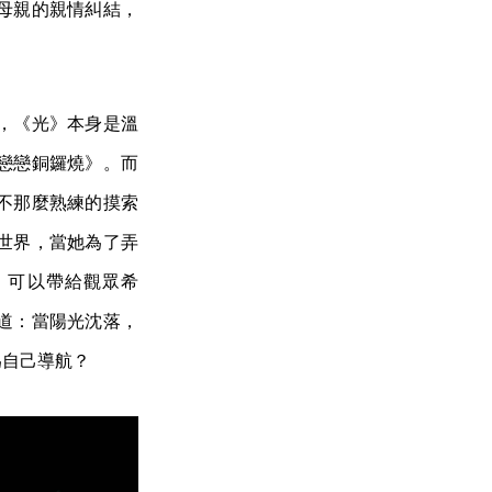
母親的親情糾結，
，《光》本身是溫
戀戀銅鑼燒》。而
不那麼熟練的摸索
世界，當她為了弄
，可以帶給觀眾希
道：當陽光沈落，
為自己導航？