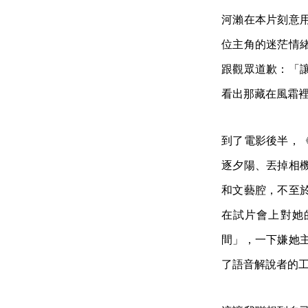
河瀨在本片刻意
位主角的迷茫情
跟觀眾道歉：「
看出那藏在風霜
到了電影後半，
逐夕陽、丟掉相
和文藝腔，不至
在試片會上對她
間」，一下嫌她
了語音解說者的