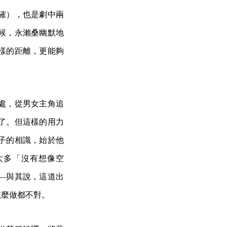
確），也是劇中兩
候，永瀨桑幽默地
樣的距離，更能夠
處，從男女主角追
了。但這樣的用力
子的相識，始於他
太多「沒有想像空
—與其說，這道出
怎麼做都不對。