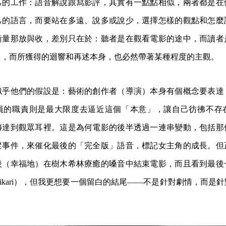
己的工作：語音解說跟寫影評，其實有一點點相似，兩者都是在
己的語言，而要站在多遠、說多或說少，選擇怎樣的觀點和怎麼
衡量那放與收，差別只在於：聽者是在觀看電影的途中，而讀者
」，而所獲得的迴響和再述本身，也必然帶著某種程度的主觀。
似乎他們的假設是：藝術的創作者（導演）本身有個概念要表達
員的職責則是最大限度去逼近這個「本意」，讓自己彷彿不存
傳達到觀眾耳裡。這是為何電影的後半透過一連串變動，包括那
蹤事件，來催化最後的「完全版」語音，標記女主角的成長。但
後（幸福地）在樹木希林療癒的嗓音中結束電影，而且看到最後
ikari），但我更想要一個留白的結尾——不是針對劇情，而是