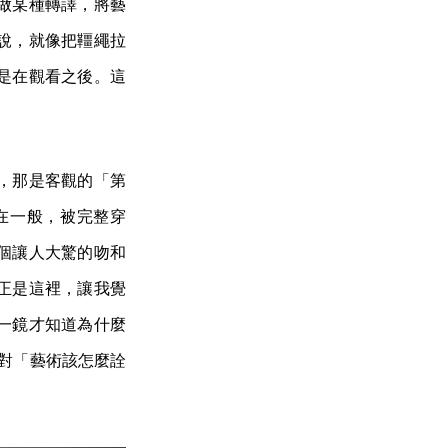
做某種轉譯，將藝
說，就像把韁繩拉
是在觀看之後。這
，那是客觀的「第
在一般，被完整穿
個讓人大驚的吻和
正是這裡，讓我覺
一鏡才知道為什麼
針對「藝術該怎麼詮