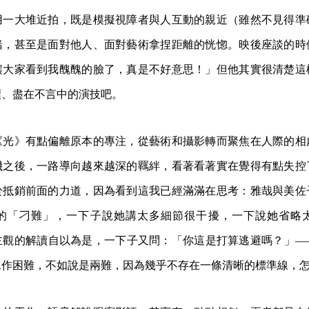
用一大堆近拍，既是模擬視障者與人互動的親近（雖然不見得準
緒，甚至是面對他人、面對藝術拿捏距離的恍惚。映後座談的時
讓大家看到我醜醜的臉了，真是不好意思！」但他其實很清楚這
裡、盡在不言中的演技吧。
《光》有點偏離原本的專注，從藝術和攝影轉而聚焦在人際的相
機之後，一路導向越來越深的羈絆，看著看著實在覺得有點失控
於抵銷前面的力道，因為看到這我已經滿滿在思考：雅哉與美佐
的「刁難」，一下子說她講太多細節很干擾，一下說她省略
主觀的解讀自以為是，一下子又問：「你這是打算逃避嗎？」—
工作困難，不如說是兩難，因為幾乎不存在一條清晰的標準線，