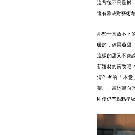
這背後不只是對
還有雅哉對藝術
那些一直放不下
暖的，偶爾過甜
這樣的甜又不會
新題材的衝勁吧
清作者的「本意
望。」當她望向
即使仍有點點星