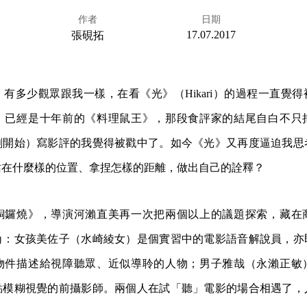
作者
日期
17.07.2017
張硯拓
有多少觀眾跟我一樣，在看《光》（Hikari）的過程一直覺
，已經是十年前的《料理鼠王》，那段食評家的結尾自白不只
剛開始）寫影評的我覺得被戳中了。如今《光》又再度逼迫我思
站在什麼樣的位置、拿捏怎樣的距離，做出自己的詮釋？
銅鑼燒》，導演河瀨直美再一次把兩個以上的議題探索，藏在
角：女孩美佐子（水崎綾女）是個實習中的電影語音解說員，亦
物件描述給視障聽眾、近似導聆的人物；男子雅哉（永瀨正敏
點模糊視覺的前攝影師。兩個人在試「聽」電影的場合相遇了，