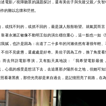
口述電影／視障聽眾的議題探討，還有美佐子與失蹤父親／失智
創作的難以忘懷和茫然。
的，或找不到的，或抓不回的，最是讓人殷殷盼望。就氣質而言
，靠著永瀨正敏像不動明王似的演出穩住重心，這一點也一如《
讓我膩，也許是因為：出道了二十多年的河瀨依然有著很年輕、
？不但不見疲憊，還處處是好奇。美佐子因為工作，換了角度看
」而去拜訪電影導演，又有點天真地說：「我希望電影最後
光，心底的感受是想活下去，去追逐那夕陽所在之地，但她可知
紋照看著黑夜，那些光亮卻是來自過去，是記憶照亮了前路，在