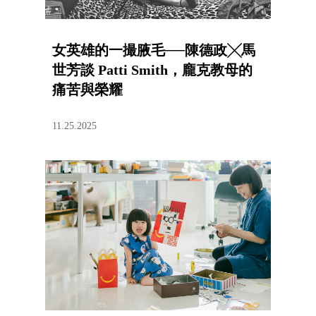
女英雄的一撮腋毛──陳德政╳馬
世芳談 Patti Smith，龐克教母的
痛苦與榮耀
11.25.2025