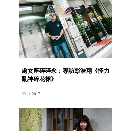
處女座碎碎念：專訪彭浩翔《怪力
亂神碎花裙》
09.11.2017