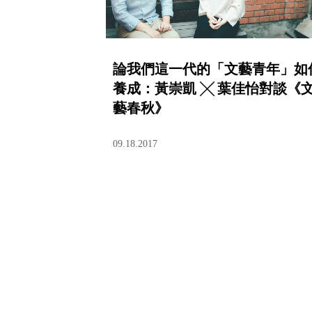
論我們這一代的「文藝青年」如
養成：黃崇凱 ╳ 葉佳怡對談《
藝春秋》
09.18.2017