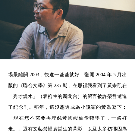
場景離開 2003，快進一些些就好，翻開 2004 年 5 月出
版的《聯合文學》第 235 期，在那裡我看到了黃崇凱在
「秀才燒水」（袁哲生的新聞台）的留言被許榮哲選進
了紀念刊。那年，還沒想過成為小說家的黃蟲寫下：
「現在您不需要再埋怨黃國峻偷偷轉學了，一路好
走。」還有文藝營裡袁哲生的背影，以及太多彷彿因為