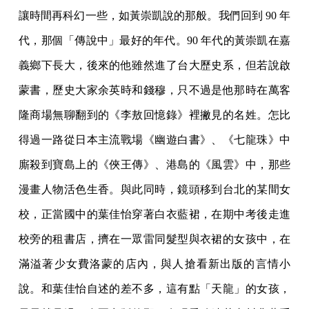
讓時間再科幻一些，如黃崇凱說的那般。我們回到 90 年
代，那個「傳說中」最好的年代。90 年代的黃崇凱在嘉
義鄉下長大，後來的他雖然進了台大歷史系，但若說啟
蒙書，歷史大家余英時和錢穆，只不過是他那時在萬客
隆商場無聊翻到的《李敖回憶錄》裡撇見的名姓。怎比
得過一路從日本主流戰場《幽遊白書》、《七龍珠》中
廝殺到寶島上的《俠王傳》、港島的《風雲》中，那些
漫畫人物活色生香。與此同時，鏡頭移到台北的某間女
校，正當國中的葉佳怡穿著白衣藍裙，在期中考後走進
校旁的租書店，擠在一眾雷同髮型與衣裙的女孩中，在
滿溢著少女費洛蒙的店內，與人搶看新出版的言情小
說。和葉佳怡自述的差不多，這有點「天龍」的女孩，