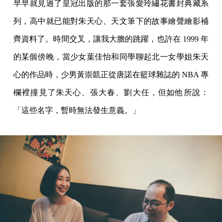
早早就見過了皇冠出版的那一套張愛玲繡花書封典藏系
列，高中就已能對朱天心、天文筆下的故事繪聲繪影補
齊資料了。時間交叉，讓我大膽的跳躍，也許在 1999 年
的某個傍晚，當少女葉佳怡和同學聊起北一女學姐朱天
心的作品時，少男黃崇凱正從唐諾在籃球雜誌的 NBA 專
欄裡撞見了朱天心、張大春、劉大任，但如他所說：
「這些名字，暫時無法發生意義。」