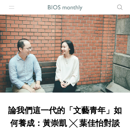
論我們這一代的「文藝青年」如
何養成：黃崇凱 ╳ 葉佳怡對談