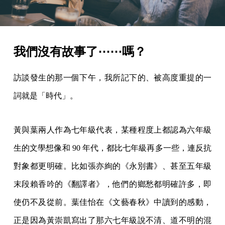
我們沒有故事了⋯⋯嗎？
訪談發生的那一個下午，我所記下的、被高度重提的一
詞就是「時代」。
黃與葉兩人作為七年級代表，某種程度上都認為六年級
生的文學想像和 90 年代，都比七年級再多一些，連反抗
對象都更明確。比如張亦絢的《永別書》、甚至五年級
末段賴香吟的《翻譯者》，他們的鄉愁都明確許多，即
使仍不及從前。葉佳怡在《文藝春秋》中讀到的感動，
正是因為黃崇凱寫出了那六七年級說不清、道不明的混