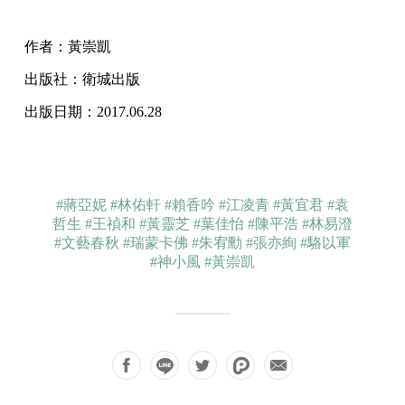
作者：黃崇凱
出版社：衛城出版
出版日期：2017.06.28
#蔣亞妮
#林佑軒
#賴香吟
#江凌青
#黃宜君
#袁
哲生
#王禎和
#黃靈芝
#葉佳怡
#陳平浩
#林易澄
#文藝春秋
#瑞蒙卡佛
#朱宥勳
#張亦絢
#駱以軍
#神小風
#黃崇凱