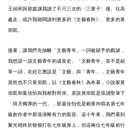
王禎和與那篇讓我讀了不只三次的〈三輩子〉後。往高
處走，或許我能閱讀到更多的《文藝春秋》、更多的黃
崇凱。
接著，讓我們先抽離「文藝青年」一詞被賦予的戲謔，
我想談一談文藝青年的成長史。「文藝青年」並不是組
單一詞，在此它應該是「文藝」與「青年」，文藝青年
當然也不只黃崇凱，以《文藝春秋》為布幕，小說家黃
崇凱和葉佳怡與我相對而坐。若說黃崇凱是張誦聖筆下
「得天獨厚的一代」，那葉佳怡也是賴香吟唱名過七年
級創作者中那張清晰有力的面容。這十年來，我們看到
聚光燈終於狠狠打在七年級身上，但這兩位七年級前行