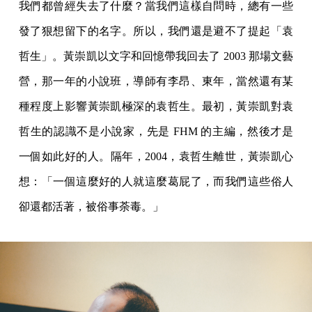
我們都曾經失去了什麼？當我們這樣自問時，總有一些
發了狠想留下的名字。所以，我們還是避不了提起「袁
哲生」。黃崇凱以文字和回憶帶我回去了 2003 那場文藝
營，那一年的小說班，導師有李昂、東年，當然還有某
種程度上影響黃崇凱極深的袁哲生。最初，黃崇凱對袁
哲生的認識不是小說家，先是 FHM 的主編，然後才是
一個如此好的人。隔年，2004，袁哲生離世，黃崇凱心
想：「一個這麼好的人就這麼葛屁了，而我們這些俗人
卻還都活著，被俗事荼毒。」