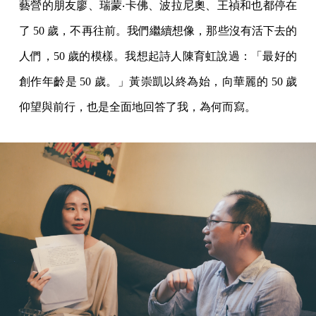
藝營的朋友廖、瑞蒙‧卡佛、波拉尼奧、王禎和也都停在
了 50 歲，不再往前。我們繼續想像，那些沒有活下去的
人們，50 歲的模樣。我想起詩人陳育虹說過：「最好的
創作年齡是 50 歲。」黃崇凱以終為始，向華麗的 50 歲
仰望與前行，也是全面地回答了我，為何而寫。