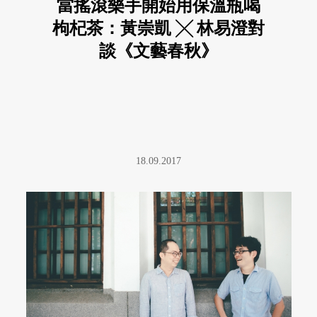
當搖滾樂手開始用保溫瓶喝
枸杞茶：黃崇凱 ╳ 林易澄對
談《文藝春秋》
18.09.2017