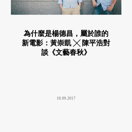
為什麼是楊德昌，屬於誰的
新電影：黃崇凱 ╳ 陳平浩對
談《文藝春秋》
18.09.2017