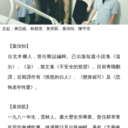
左起：蔣亞妮、林易澄、黃崇凱、葉佳怡、陳平浩
【葉佳怡】
台北木柵人，曾任雜誌編輯。已出版短篇小說集《溢
出》、《染》，散文集《不安全的慾望》。目前專職翻
譯，近期譯作有《憤怒的白人》、《變身妮可》及《恐
怖老年性愛》。
【黃崇凱】
一九八一年生，雲林人。臺大歷史所畢業。曾任耕莘青
年寫作會總幹事。做過雜誌及出版編輯。著有《文藝春