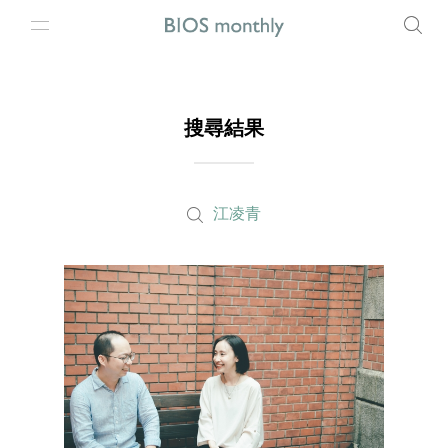
搜尋結果
江凌青