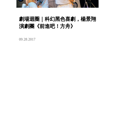
劇場迴圈｜科幻黑色喜劇，楊景翔
演劇團《前進吧！方舟》
09.28.2017