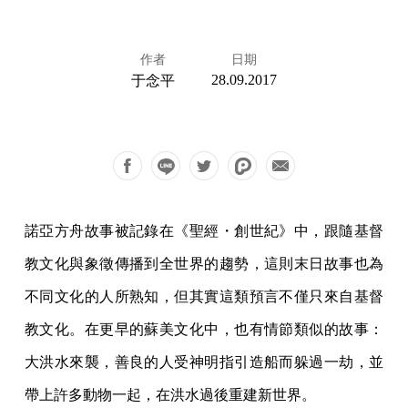
作者
日期
28.09.2017
于念平
諾亞方舟故事被記錄在《聖經・創世紀》中，跟隨基督
教文化與象徵傳播到全世界的趨勢，這則末日故事也為
不同文化的人所熟知，但其實這類預言不僅只來自基督
教文化。在更早的蘇美文化中，也有情節類似的故事：
大洪水來襲，善良的人受神明指引造船而躲過一劫，並
帶上許多動物一起，在洪水過後重建新世界。