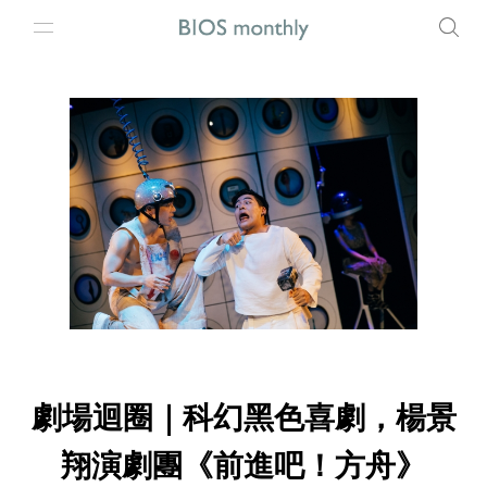
劇場迴圈｜科幻黑色喜劇，楊景
翔演劇團《前進吧！方舟》