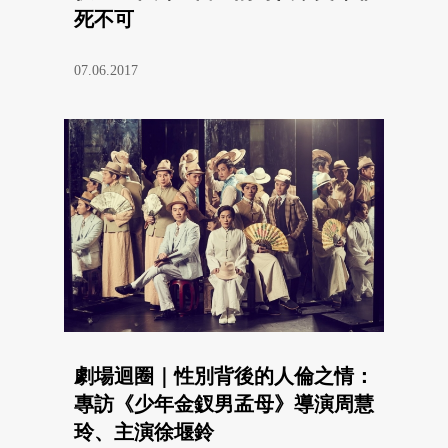
死不可
07.06.2017
劇場迴圈｜性別背後的人倫之情：
專訪《少年金釵男孟母》導演周慧
玲、主演徐堰鈴