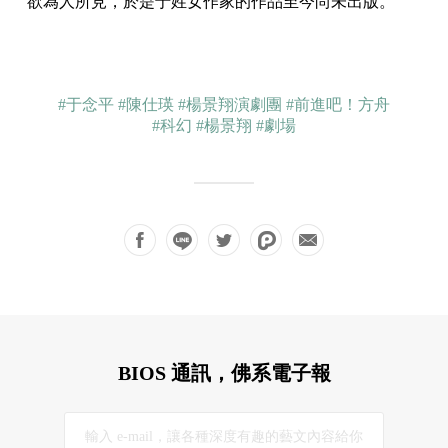
欲為人所見，於是于姓女作家的作品至今尚未出版。
#于念平
#陳仕瑛
#楊景翔演劇團
#前進吧！方舟
#科幻
#楊景翔
#劇場
BIOS 通訊，佛系電子報