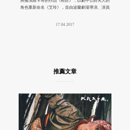
將搬演維卡奇的作品《鞋匠》，以劇中公爵夫人的
角色重新命名《艾玲》，並由波蘭劇場導演、演員
卡霞（Kate Stanis ...
17.04.2017
推薦文章