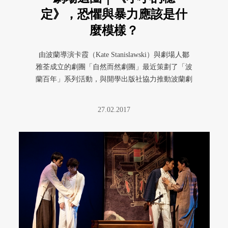
定》，恐懼與暴力應該是什
麼模樣？
由波蘭導演卡霞（Kate Stanislawski）與劇場人鄒
雅荃成立的劇團「自然而然劇團」最近策劃了「波
蘭百年」系列活動，與開學出版社協力推動波蘭劇
本的中文翻 ...
27.02.2017