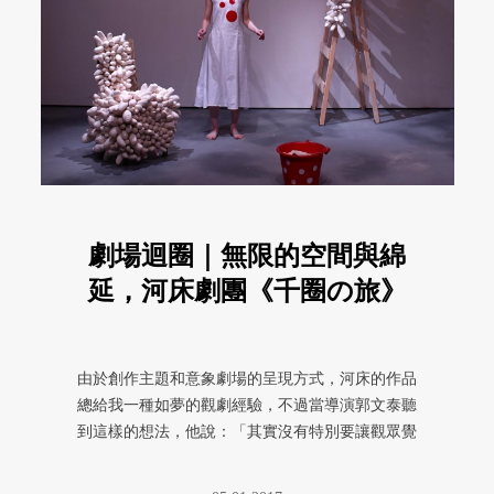
劇場迴圈｜無限的空間與綿
延，河床劇團《千圈の旅》
由於創作主題和意象劇場的呈現方式，河床的作品
總給我一種如夢的觀劇經驗，不過當導演郭文泰聽
到這樣的想法，他說：「其實沒有特別要讓觀眾覺
得像夢一樣，這些是真實發生的 ...