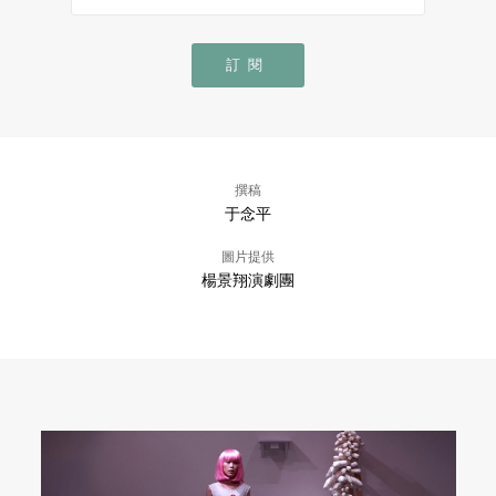
訂閱
撰稿
于念平
圖片提供
楊景翔演劇團