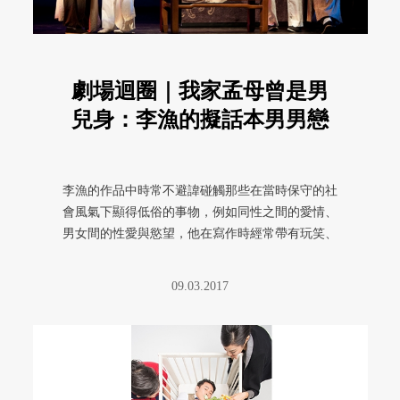
劇場迴圈｜我家孟母曾是男
兒身：李漁的擬話本男男戀
李漁的作品中時常不避諱碰觸那些在當時保守的社
會風氣下顯得低俗的事物，例如同性之間的愛情、
男女間的性愛與慾望，他在寫作時經常帶有玩笑、
幽默與反諷的語氣，讓讀者摸不 ...
09.03.2017