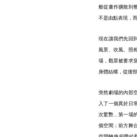
般從畫作擴散到
不是由點表現，
現在讓我們先回
風景、吹風、照
場，觀眾被要求
身體結構，從後
突然劇場的內部
入了一個異於日
次驚艷，第一場
個空間；前方舞
空間轉換卻帶給