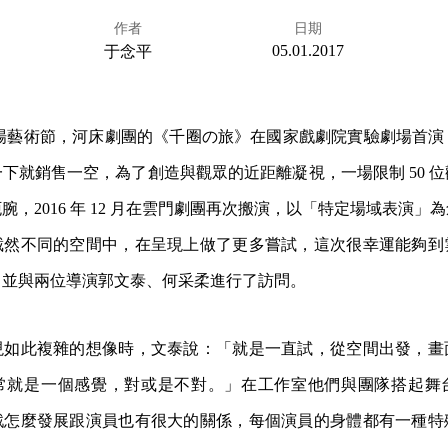
作者
日期
05.01.2017
于念平
際劇場藝術節，河床劇團的《千圈の旅》在國家戲劇院實驗劇場首
下就銷售一空，為了創造與觀眾的近距離凝視，一場限制 50 
腕，2016 年 12 月在雲門劇團再次搬演，以「特定場域表演」
截然不同的空間中，在呈現上做了更多嘗試，這次很幸運能夠到
，並與兩位導演郭文泰、何采柔進行了訪問。
現如此複雜的想像時，文泰說：「就是一直試，從空間出發，畫
常就是一個感覺，對或是不對。」在工作室他們與團隊搭起舞
戲怎麼發展跟演員也有很大的關係，每個演員的身體都有一種特