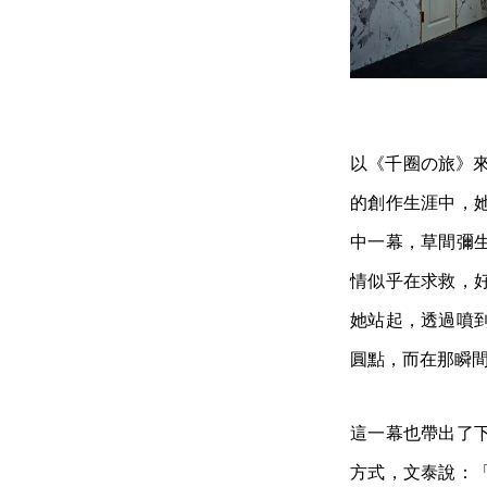
以《千圈の旅》來
的創作生涯中，
中一幕，草間彌
情似乎在求救，
她站起，透過噴
圓點，而在那瞬
這一幕也帶出了
方式，文泰說：