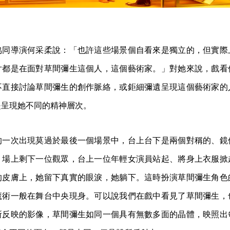
協同導演何采柔說：「也許這些場景個自看來是獨立的，但實際
片都是在面對草間彌生這個人，這個藝術家。」對她來說，戲看
不直接討論草間彌生的創作脈絡，或鉅細彌遺呈現這個藝術家的
是呈現她不同的精神層次。
的一次出現莫過於最後一個場景中，台上台下是兩個對稱的、鏡
，場上剩下一位觀眾，台上一位年輕女演員站起、將身上衣服掀
的皮膚上，她留下真實的眼淚，她躺下。這時扮演草間彌生角色
魔術一般在舞台中央現身。可以說我們在戲中看見了草間彌生，
所反映的影像，草間彌生如同一個具有無數多面的晶體，映照出