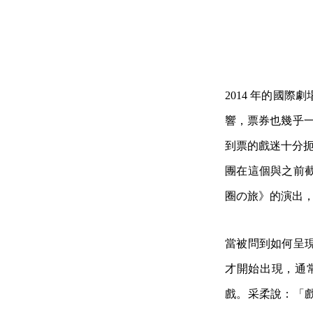
2014 年的國
響，票券也幾乎一
到票的戲迷十分扼
團在這個與之前
圈の旅》的演出
當被問到如何呈
才開始出現，通
戲。采柔說：「