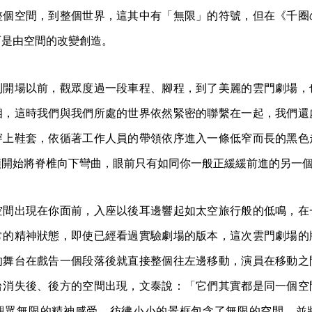
整個空間，到整個世界，這其中有「無限」的符號，但在《千圈
而是由空間的改變創造。
到開場以前，觀眾度過一段車程、腳程，到了美麗的雲門劇場，
相，這時我們與我們所處的世界依然緊密的聯繫在一起，我們還
穿上鞋套，依循著工作人員的帶領依序進入一條低窄而長的黑色
頸開始將脊椎向下彎曲，眼前只有如同你一般正緩緩前進的另一
空間出現在你面前，入座以後耳邊響起如太空旅行般的低鳴，在
常的精神狀態，即使已經看過實驗劇場的版本，這次雲門劇場的
的舞台在戲告一個段落後就直接整個往左邊移動，演員在移動之
台消失後、後方的空間出現，文泰說：「它們其實都是同一個空
觀眾無限的精神感受，彷彿小小的景框包含了無限的空間、並