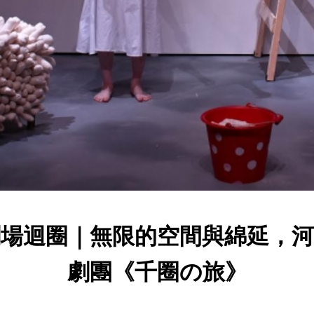
劇場迴圈｜無限的空間與綿延，河
劇團《千圈の旅》