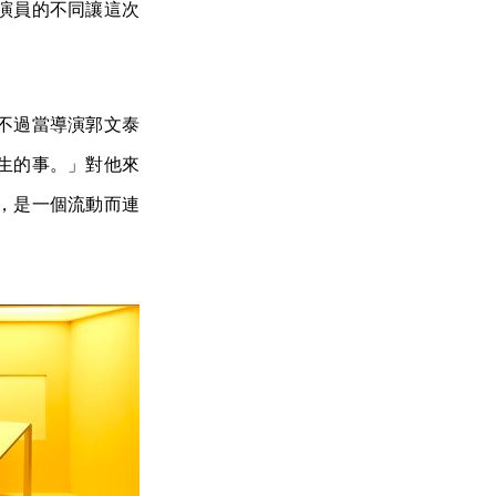
演員的不同讓這次
不過當導演郭文泰
生的事。」對他來
，是一個流動而連