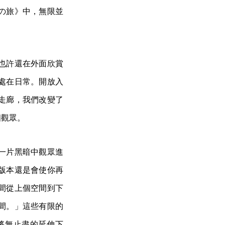
の旅》中，無限並
也許還在外面欣賞
處在日常。開放入
走廊，我們改變了
個觀眾。
一片黑暗中觀眾進
版本還是會使你再
間從上個空間到下
間。」這些有限的
將無止盡的延伸下