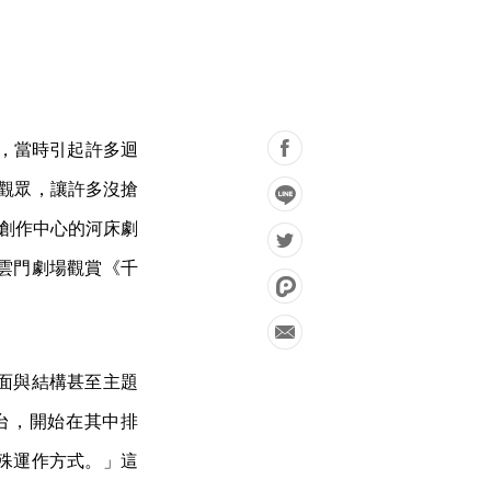
演，當時引起許多迴
位觀眾，讓許多沒搶
為創作中心的河床劇
雲門劇場觀賞《千
面與結構甚至主題
台，開始在其中排
殊運作方式。」這