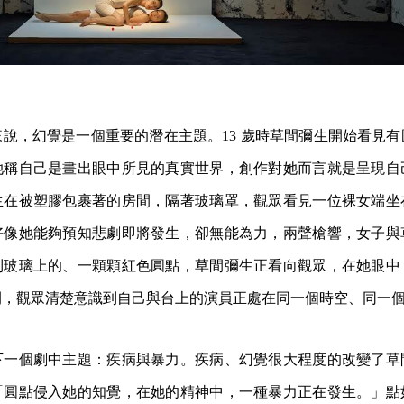
說，幻覺是一個重要的潛在主題。13 歲時草間彌生開始看見
她稱自己是畫出眼中所見的真實世界，創作對她而言就是呈現自
生在被塑膠包裹著的房間，隔著玻璃罩，觀眾看見一位裸女端坐
好像她能夠預知悲劇即將發生，卻無能為力，兩聲槍響，女子與
到玻璃上的、一顆顆紅色圓點，草間彌生正看向觀眾，在她眼中
間，觀眾清楚意識到自己與台上的演員正處在同一個時空、同一
下一個劇中主題：疾病與暴力。疾病、幻覺很大程度的改變了草
「圓點侵入她的知覺，在她的精神中，一種暴力正在發生。」點