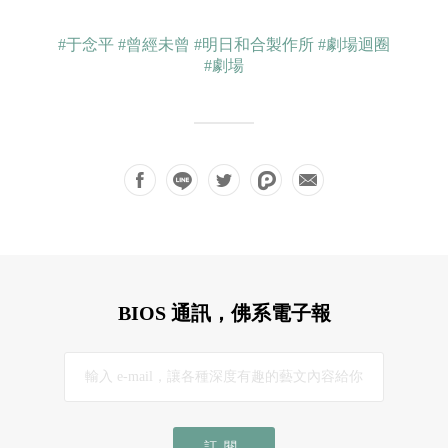
#于念平
#曾經未曾
#明日和合製作所
#劇場迴圈
#劇場
BIOS 通訊，佛系電子報
訂閱