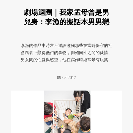
劇場迴圈｜我家孟母曾是男
兒身：李漁的擬話本男男戀
李漁的作品中時常不避諱碰觸那些在當時保守的社
會風氣下顯得低俗的事物，例如同性之間的愛情、
男女間的性愛與慾望，他在寫作時經常帶有玩笑、
幽默與反諷的語氣，讓讀者摸不 ...
09.03.2017