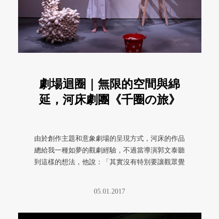
劇場迴圈｜無限的空間與綿
延，河床劇團《千圈の旅》
由於創作主題和意象劇場的呈現方式，河床的作品
總給我一種如夢的觀劇經驗，不過當導演郭文泰聽
到這樣的想法，他說：「其實沒有特別要讓觀眾覺
得像夢一樣，這些是真實發生的 ...
05.01.2017