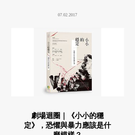
去倫敦的機票跟時間，雖然票券 ...
07.02.2017
劇場迴圈｜《小小的穩
定》，恐懼與暴力應該是什
麼模樣？