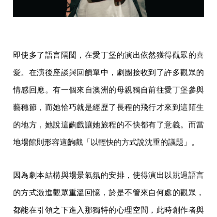
即使多了語言隔閡，在愛丁堡的演出依然獲得觀眾的喜
愛。在演後座談與回饋單中，劇團接收到了許多觀眾的
情感回應。有一個來自澳洲的母親獨自前往愛丁堡參與
藝穗節，而她恰巧就是經歷了長程的飛行才來到這陌生
的地方，她說這齣戲讓她旅程的不快都有了意義。而當
地場館則形容這齣戲「以輕快的方式說沈重的議題」。
因為劇本結構與場景氣氛的安排，使得演出以跳過語言
的方式激進觀眾重溫回憶，於是不管來自何處的觀眾，
都能在引領之下進入那獨特的心理空間，此時創作者與