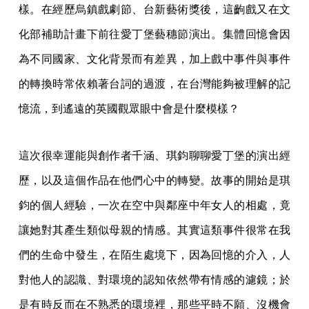
樣。在經歷烏鎮戲劇節、台新藝術獎後，這齣戲又在文
化部補助計畫下前往愛丁堡藝穗節演出。集體回憶會因
為不同國家、文化背景而有差異，加上戲中事件與事件
的轉換時常依賴著台詞的過渡，在台灣能夠被理解的記
憶流，到遙遠的英國觀眾眼中會是什麼模樣？
這次很幸運能與創作者千涵、琪鈞聊聊愛丁堡的演出經
歷，以及這個作品在他們心中的轉變。故事的開始是琪
鈞的個人經驗，一次在空中與鄰座中年女人的相處，竟
讓她對其產生類似母親的情感。其實這類事件很常在我
們的生命中發生，在陌生處境下，因為回憶的介入，人
對他人的認識、對環境的認知依然帶有情感的濾鏡；於
是有時反而在不熟悉的環境裡，那些平時不願、沒機會