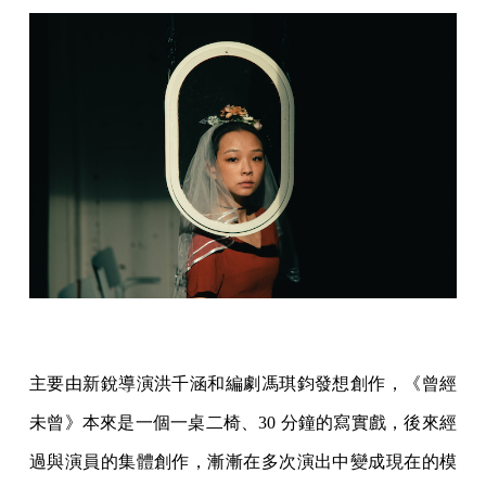
主要由新銳導演洪千涵和編劇馮琪鈞發想創作，《曾經
未曾》本來是一個一桌二椅、30 分鐘的寫實戲，後來經
過與演員的集體創作，漸漸在多次演出中變成現在的模