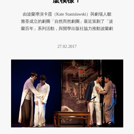
由波蘭導演卡霞（Kate Stanislawski）與劇場人鄒
雅荃成立的劇團「自然而然劇團」最近策劃了「波
蘭百年」系列活動，與開學出版社協力推動波蘭劇
本的中文翻 ...
27.02.2017