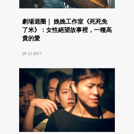
劇場迴圈｜ 娩娩工作室《死死免
了米》：女性絕望故事裡，一種高
貴的愛
29.12.2017