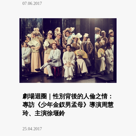
07.06.2017
劇場迴圈｜性別背後的人倫之情：
專訪《少年金釵男孟母》導演周慧
玲、主演徐堰鈴
25.04.2017