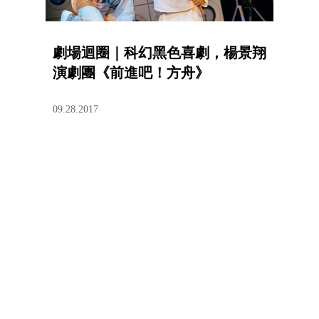
劇場迴圈｜科幻黑色喜劇，楊景翔
演劇團《前進吧！方舟》
09.28.2017