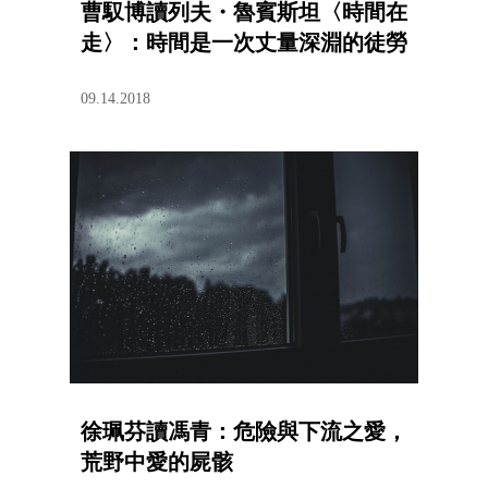
曹馭博讀列夫・魯賓斯坦〈時間在
走〉：時間是一次丈量深淵的徒勞
09.14.2018
徐珮芬讀馮青：危險與下流之愛，
荒野中愛的屍骸