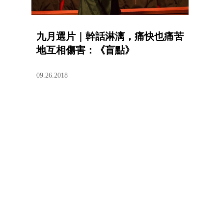
九月選片｜幹話淋漓，痛快也痛苦
地互相傷害：《盲點》
09.26.2018