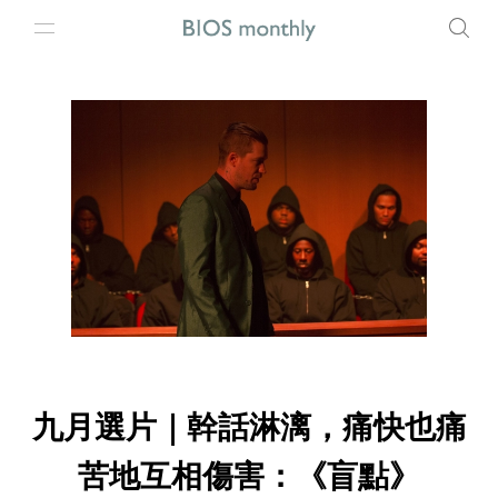
九月選片｜幹話淋漓，痛快也痛
苦地互相傷害：《盲點》