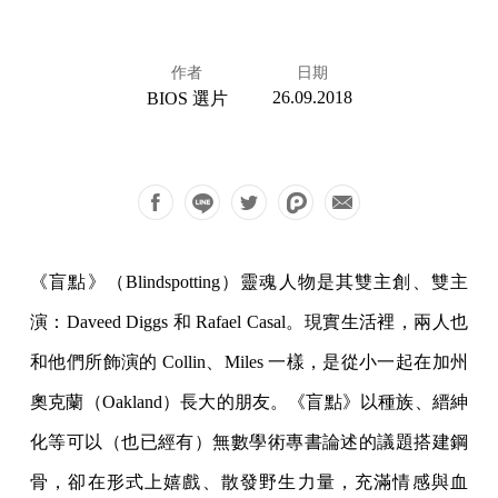
作者
日期
26.09.2018
BIOS 選片
《盲點》（Blindspotting）靈魂人物是其雙主創、雙主
演：Daveed Diggs 和 Rafael Casal。現實生活裡，兩人也
和他們所飾演的 Collin、Miles 一樣，是從小一起在加州
奧克蘭（Oakland）長大的朋友。《盲點》以種族、縉紳
化等可以（也已經有）無數學術專書論述的議題搭建鋼
骨，卻在形式上嬉戲、散發野生力量，充滿情感與血