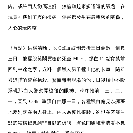
肉。或許兩人徹底理解：無論聽起來多遙遠的議題，在
現實裡遇到了真的很痛，傷害都發生在最親密的關係，
人心的最內核。
《盲點》結構清晰，以 Collin 緩刑最後三日倒數。倒數
三日，他擺脫笑鬧買槍的死黨 Miles，趕在 11 點宵禁前
回到中途之家，豈料一個黑人男子撞上他的卡車，隨即
被追捕的警察槍殺。驚慌離開現場的他，日後腦中不斷
浮現那白人警察開槍後的眼神。時序推演，三、二、
一，直到 Collin 重獲自由那一日，各種黑白偏見以顯著
地差別落在兩人身上。兩人為彼此撐腰，卻也在充滿盲
點的結構裡見到非自願的侷限。膚色問題堆疊成看不見