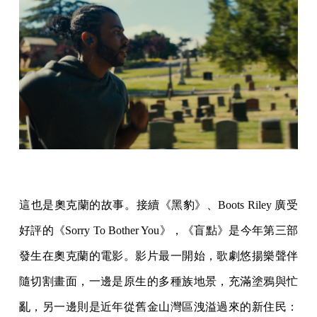
這也是奧克蘭的故事。接續《黑豹》、Boots Riley 廣受
好評的《Sorry To Bother You》，《盲點》是今年第三部
發生在奧克蘭的電影。影片最一開始，歌劇悠揚樂聲伴
隨切割畫面，一邊是原生的多種族地景，充滿塗鴉與忙
亂，另一邊則是近年從舊金山灣區洩溢過來的新住民：