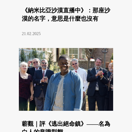
《納米比亞沙漠直播中》：那座沙
漠的名字，意思是什麼也沒有
21.02.2025
蘄觀｜評《逃出絕命鎮》——名為
白人的意識型態