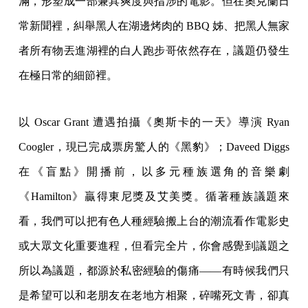
滿，形塑成一部兼具爽度與指涉的電影。但在奧克蘭日
常新聞裡，糾舉黑人在湖邊烤肉的 BBQ 姊、把黑人無家
者所有物丟進湖裡的白人跑步哥依然存在，議題仍發生
在極日常的細節裡。
以 Oscar Grant 遭遇拍攝《奧斯卡的一天》導演 Ryan
Coogler，現已完成票房驚人的《黑豹》；Daveed Diggs
在《盲點》開播前，以多元種族選角的音樂劇
《Hamilton》贏得東尼獎及艾美獎。循著種族議題來
看，我們可以把有色人種經驗搬上台的潮流看作電影史
或大眾文化重要進程，但看完全片，你會感覺到議題之
所以為議題，都源於私密經驗的傷痛——有時候我們只
是希望可以和老朋友在老地方相聚，碎嘴死文青，卻真