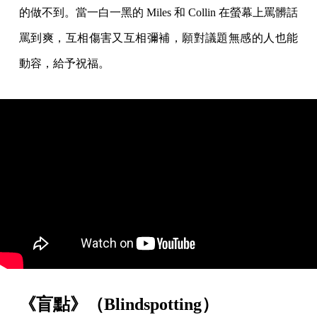
的做不到。當一白一黑的 Miles 和 Collin 在螢幕上罵髒話
罵到爽，互相傷害又互相彌補，願對議題無感的人也能
動容，給予祝福。
《盲點》（Blindspotting）