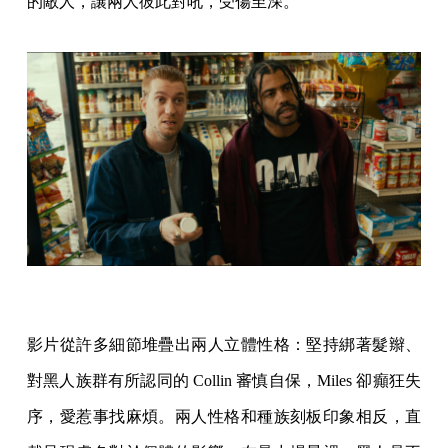
的敵人，讓兩人彼此對吼，受傷至深。
影片從許多細節堆疊出兩人立體性格：堅持綁著髮辮、
對黑人族群有所認同的 Collin 審慎自保，Miles 卻癲狂失
序，愛惹事找麻煩。兩人性格和種族刻板印象相反，直