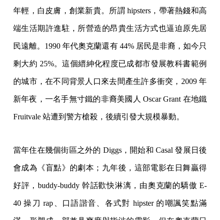
年輕，白皮膚，創業新貴。所謂 hipsters，帶著熱錢和高
端生活期許進駐，所營造的昂貴生活方式也逼迫原先居
民遠離。1990 年代奧克蘭還有 44% 居民是非裔，如今只
剩大約 25%。這個縉紳化程度已成都市發展教科書範例
的城市，在不同背景人口來去間產生許多衝突，2009 年
新年夜，一名手無寸鐵的非裔美國人 Oscar Grant 在地鐵
Fruitvale 站遭到警方槍殺，後續引發大規模暴動。
當年住在幾個街區之外的 Diggs，開始和 Casal 發展日後
會成為《盲點》的劇本；九年後，這部電影在日舞贏得
好評，buddy-buddy 幹話歡快淋漓，由奧克蘭的驕傲 E-
40 操刀 rap、口語諧音、各式對 hipster 的嘲諷笑點滿