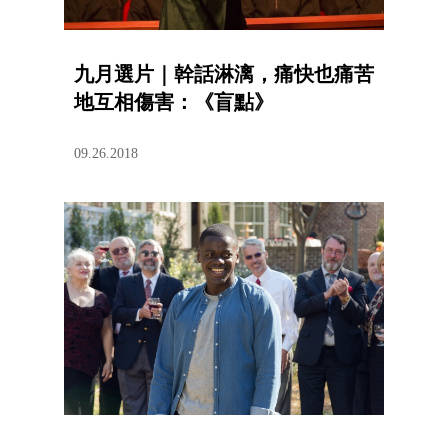
九月選片｜幹話淋漓，痛快也痛苦
地互相傷害：《盲點》
09.26.2018