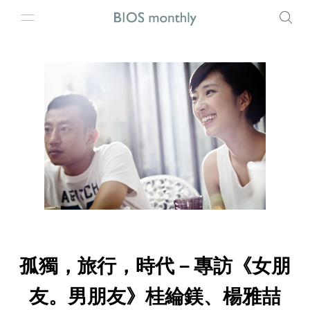
孤獨，旅行，時代－專訪《女朋
友。男朋友》桂綸鎂、楊雅喆