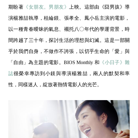
期盼著
《女朋友。男朋友》
上映。這部由《囧男孩》導
演楊雅喆執導，桂綸鎂、張孝全、鳳小岳主演的電影，
以一種青春曖昧的氣息、襯托八〇年代的學運背景，時
間跨越了三十年，探討生活的理想與幻滅。這是一部關
乎於我們自身，不做作不誇張，以切乎生命的「愛」與
「自由」為主題的電影。BIOS Monthly 和
《小日子》雜
誌
很榮幸專訪到小鎂與導演楊雅喆，兩人的默契和率
性，同樣迷人，綻放著熱情電影人的光芒。