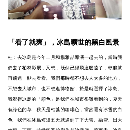
「看了就爽」，冰島曠世的黑白風景
桂：去冰島是今年二月和楊雅喆導演一起去的，當時我
們去了柏林影展，又想，既然已經飛這麼遠了，乾脆就
再飛遠一點去看看。我們那時都不想去人太多的地方，
不想去大城市，也不想逛博物館，於是就選擇了冰島。
我覺得冰島的「顏色」是我們在城市很難看到的，夏天
有綠色的草，秋天是枯萎的咖啡色，當然還有冰雪的白
色。我們在冰島短短五天就遇到了下大雪、融雪、出大