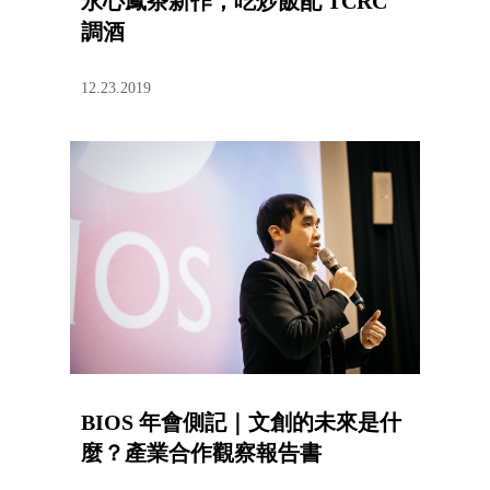
永心鳳茶新作，吃炒飯配 TCRC
調酒
12.23.2019
BIOS 年會側記｜文創的未來是什
麼？產業合作觀察報告書