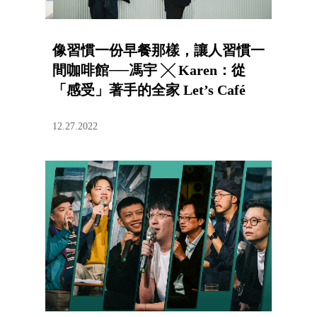
像習慣一份早餐那樣，讓人習慣一
間咖啡館──馮宇 ╳ Karen：從
「感受」著手的全家 Let’s Café
PLUS
12.27.2022