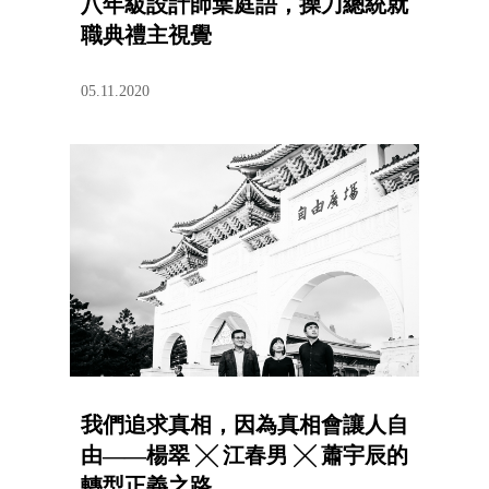
八年級設計師葉庭語，操刀總統就
職典禮主視覺
05.11.2020
我們追求真相，因為真相會讓人自
由——楊翠 ╳ 江春男 ╳ 蕭宇辰的
轉型正義之路