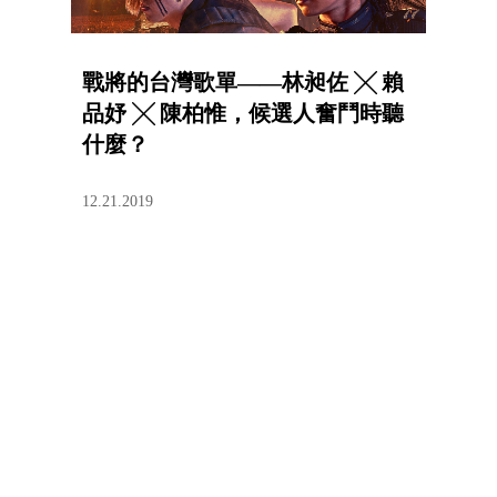
戰將的台灣歌單——林昶佐 ╳ 賴
品妤 ╳ 陳柏惟，候選人奮鬥時聽
什麼？
12.21.2019