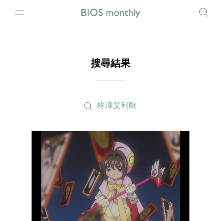
搜尋結果
柊澤艾利歐