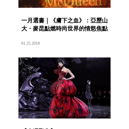
一月選書｜《膚下之血》：亞歷山
大・麥昆點燃時尚世界的情慾焦點
01.25.2018