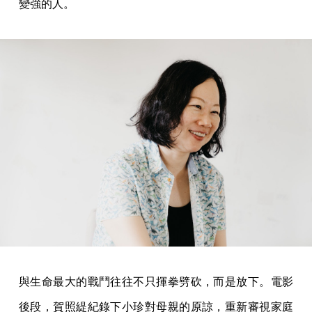
變強的人。
與生命最大的戰鬥往往不只揮拳劈砍，而是放下。電影
後段，賀照緹紀錄下小珍對母親的原諒，重新審視家庭