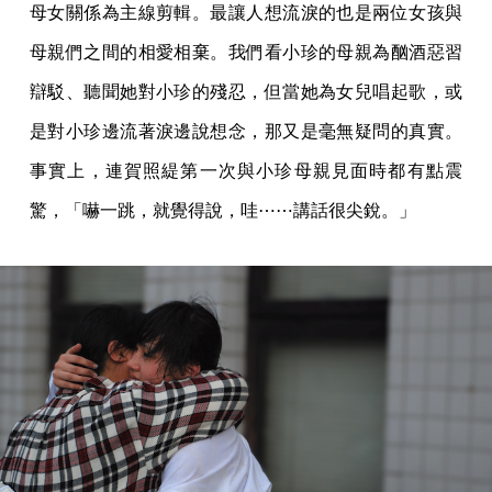
母女關係為主線剪輯。最讓人想流淚的也是兩位女孩與
母親們之間的相愛相棄。我們看小珍的母親為酗酒惡習
辯駁、聽聞她對小珍的殘忍，但當她為女兒唱起歌，或
是對小珍邊流著淚邊說想念，那又是毫無疑問的真實。
事實上，連賀照緹第一次與小珍母親見面時都有點震
驚，「嚇一跳，就覺得說，哇⋯⋯講話很尖銳。」