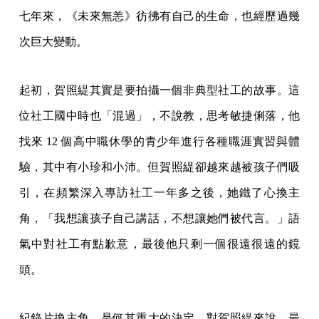
七年來，《未來無恙》彷彿有自己的生命，也經歷過幾
次巨大變動。
起初，賀照緹其實是要拍攝一個非典型社工的故事。這
位社工國中時也「混過」，不說教，思考敏捷俐落，他
找來 12 個高中職休學的青少年進行各種職涯實習與體
驗，其中有小珍和小沛。但賀照緹卻越來越被孩子們吸
引，在頻繁深入專訪社工一年多之後，她鐵了心換主
角，「我想讓孩子自己講話，不想讓她們被代言。」語
氣中對社工有點歉意，最後他只剩一個很遠很遠的鏡
頭。
紀錄片換主角，是何其重大的決定。對賀照緹來說，最