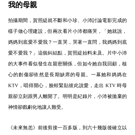
我的母親
拍攝期間，賀照緹就不斷和小珍、小沛討論電影完成的
樣子做心理建設，但兩次看片小沛都痛哭，「她就說，
媽媽到底愛不愛我？一直哭，哭著一直問，我媽媽到底
愛不愛我？」這個糾結點，賀照緹始料未及。片中小沛
的大事件看似發生在親密關係，但如今她自我回顧，核
心的創傷卻依然是長期缺席的母親。一幕她和媽媽在
KTV，唱得開心，臉頰緊貼彼此說愛，走出 KTV 時母
親卻立刻跟男人離開了。明明是紀錄片，小沛被拋棄的
神情卻戲劇化地讓人難受。
《未來無恙》前後剪接一百多版，到六十幾版後確立以