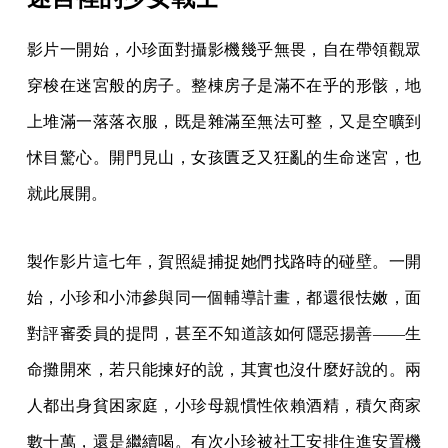
影片一開始，小珍面對攝影機幾乎無畏，自在帶領觀眾
穿梭在迷宮般的房子。整棟房子是滿不在乎的形骸，地
上堆滿一落落衣服，既是雜滿至無法可整，又是空曠到
怵目驚心。開門見山，女孩匱乏又狂亂的生命迷宮，也
就此展開。
製作影片這七年，賀照緹捕捉她們找路時的碰壁。一開
始，小珍和小沛參與同一個輔導計畫，都還很怯嫩，面
對評審委員的提問，甚至不知道該如何隱惡揚善——生
命攤開來，若只能揀好的說，其實也沒什麼好說的。兩
人都出身貧困家庭，小珍母親慣性依賴酒精，積欠商家
數十萬，還是繼續喝。有次小珍被社工安排住進安置機