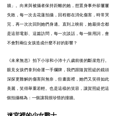
牆」。向來與被攝者保持距離的她，想置身事外卻屢屢
失敗，每一次去花蓮拍攝，回程都在消化傷害，時常哭
完，再一次次回到她們身邊。直到上映前，她最掛念都
是這部電影、這篇訪問，每一次談話，每一個用詞，會
不會對兩位女孩造成什麼不好的影響？
《未來無恙》拍下小珍和小沛十八歲前後的斷崖危行。
眼見女孩們拿到命運一手爛牌，我們跟隨賀照緹的鏡頭
深探更難解的傷害與無奈，但畫面裡，她們又笑得如此
美麗，笑得舉重若輕。也是這樣的笑容，讓賀照緹把這
個拍攝稱為：一個讓我很珍惜的撞牆。
迷宮裡的少女戰士