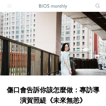
傷口會告訴你該怎麼做：專訪導
演賀照緹《未來無恙》