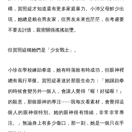
構，賀照緹才知道還有更多家庭暴力。小沛父母鮮少出
現，她總是賴在男友家，但男友未來也茫茫，在考慮要
不要去討債，親密關係搖搖欲墜。
但賀照緹稱她們是「少女戰士」。
小珍在學校練跆拳道，她有時落敗有時成功，但眼神裡
總有風行草偃。賀照緹著迷於那股生命力：「她踢跆拳
的時候會變另外一個人，會讓人覺得『喔！好猛喔！』
的殺意，那個眼神的專注⋯⋯我每次看素材，會覺得這
個人的眼神很特別。她的眼神很有情緒，非常非常專
注。」無論身上有多少傷口，那一刻，她是一個只在乎