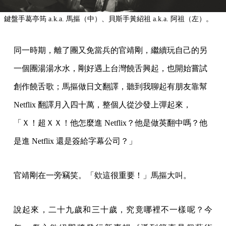
鍵盤手葛亭筠 a.k.a. 馬摳（中）、貝斯手黃紹祖 a.k.a. 阿祖（左）。
同一時期，離了團又免當兵的官靖剛，繼續玩自己的另
一個團湯湯水水，剛好遇上台灣饒舌興起，也開始嘗試
創作饒舌歌；馬摳做日文翻譯，聽到我聊起有朋友靠幫
Netflix 翻譯月入四十萬，整個人從沙發上彈起來，
「Ｘ！超ＸＸ！他怎麼進 Netflix？他是做英翻中嗎？他
是進 Netflix 還是簽給字幕公司？」
官靖剛在一旁竊笑。「欸這很重要！」馬摳大叫。
說起來，二十九歲和三十歲，究竟哪裡不一樣呢？今