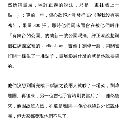
然所謂畫展，照許正泰的說法，只是「畫往牆上一
黏」）；更前一年，傷心欲絕才剛發行 EP《喔我沒有靈
魂》，限量 300 張，那時他們周末還會在被他們叫作
「有舞台的公園」的蘭新一號公園喝酒。許正泰說想辦
個在練團室裡的 studio show，吉他手劉暐一聽，開關被
打開一樣生了一堆點子，畫展影展什麼的就是他說要搞
的。
他們沒想到辦完樓下聯誼之後兩人就吵了一場架，劉暐
離團。再後來，另一位吉他手官靖剛要當兵了──雖然後
來，他因故沒入伍，卻還是離開──傷心欲絕對外沒說休
團，但大家都發現他們不見了。