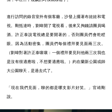
進行訪問的錄音室外有個客廳，沙發上擺著布娃娃和電
視。剛抵達時，劉暐開了電視看，後來又掏錢請團員喝
酒。許正泰說電視總是要開著的，否則團員們會乾瞪
眼。因為活動密集，團員們每個禮拜要見面兩三次。
（劉暐對著許正泰嚷嚷：一個禮拜要見到他兩三次我也
是沒有很適應啦，不想要適應啦。）約在蘭新公園或師
大公園聊天，是過去式了。
「現在我們見面，聊的都是哪支影片好笑。」官靖剛
說。