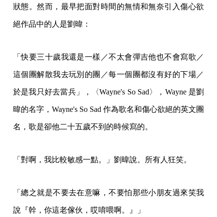
狀態。然而，最早把面對時間的無情和無奈引入傷心欲
絕作品中的人是劉暐：
「快要三十歲我還是一樣／不太會彈吉他也不會寫歌／
這個團解散我去玩別的團／每一個團都沒有好的下場／
於是我只好去當兵」，〈Wayne's So Sad〉，Wayne 是劉
暐的名字，Wayne's So Sad 作為歌名和傷心欲絕的英文團
名，歌是卻他二十五歲不到的時候寫的。
「對啊，我比較敏感一點。」劉暐說。所有人狂笑。
「總之就是不要去在意嘛，不要怕那些小朋友過來笑我
說『幹，你這老傢伙，哎唷喂啊。』」