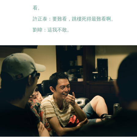
看。
許正泰：要難看，跳樓死得最難看啊。
劉暐：這我不敢。