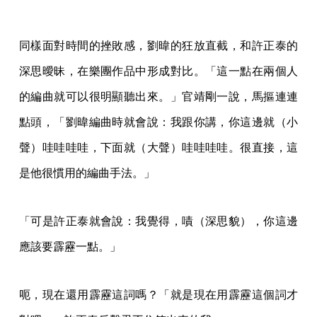
同樣面對時間的挫敗感，劉暐的狂放直截，和許正泰的
深思曖昧，在樂團作品中形成對比。「這一點在兩個人
的編曲就可以很明顯聽出來。」官靖剛一說，馬摳連連
點頭，「劉暐編曲時就會說：我跟你講，你這邊就（小
聲）哇哇哇哇，下面就（大聲）哇哇哇哇。很直接，這
是他很慣用的編曲手法。」
「可是許正泰就會說：我覺得，嘖（深思貌），你這邊
應該要霹靂一點。」
呃，現在還用霹靂這詞嗎？「就是現在用霹靂這個詞才