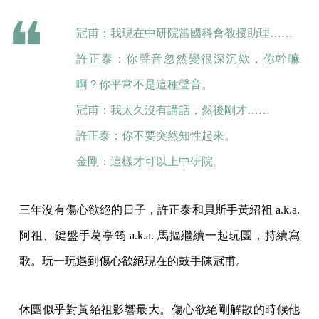
冠甫：我現在中研院當國科會教授助理……
許正泰：你聲音忽然變很深沉欸，你幹嘛
啊？你平常不是這種聲音。
冠甫：我太久沒有講話，然後剛才……
許正泰：你不要突然知性起來。
金剛：這樣才可以上中研院。
三年沒有傷心欲絕的日子，許正泰和貝斯手黃紹祖 a.k.a.
阿祖、鍵盤手葛亭筠 a.k.a. 馬摳繼續一起玩團，持續寫
歌。玩一玩遇到傷心欲絕現在的鼓手陳冠甫。
休團似乎對黃紹祖影響最大。傷心欲絕剛解散的時候他