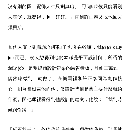
沒有別的團，覺得人生只剩無聊。「那個時候只能看別
人表演，就覺得，啊，好好。」直到許正泰又找他回去
彈貝斯。
其他人呢？劉暐說他那陣子也沒在幹嘛，就做做 daily
job 而已。沒人想得到他的本職是平面設計師，所謂的
daily job，是幫建商設計建案的廣告看板，月薪三萬五，
偶然應徵到，就做了。在樂團裡和許正泰同為創作核
心，刷著暴烈吉他的他，做設計時倒是業主要什麼就給
什麼。問他哪裡看得到他設計的建案，他說：「我到時
候跟你講。」
「反正就做了，然後你給我錢嘛；啊你給我錢，那我就