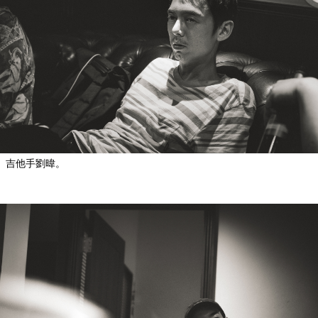
吉他手劉暐。