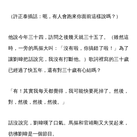
（許正泰插話：呃，有人會跑來你面前這樣說嗎？）
他說今年三十四，訪問之後幾天就三十五了。（雖然這
時，一旁的馬摳大叫：「沒有啦，你搞錯了啦！」為了
讓劉暐把話說完，我沒有打斷他。）歌詞裡寫的三十歲
已經過了快五年，還有對三十歲有心結嗎？
「有！其實我每天都覺得，我可能快要死掉了。然後，
對，然後，然後，然後。」
話沒說完，劉暐嘆了口氣。馬摳和官靖剛又大笑起來，
彷彿劉暐是一個節目。