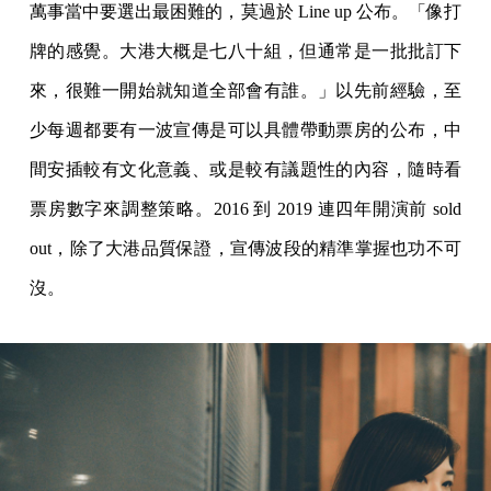
萬事當中要選出最困難的，莫過於 Line up 公布。「像打
牌的感覺。大港大概是七八十組，但通常是一批批訂下
來，很難一開始就知道全部會有誰。」以先前經驗，至
少每週都要有一波宣傳是可以具體帶動票房的公布，中
間安插較有文化意義、或是較有議題性的內容，隨時看
票房數字來調整策略。2016 到 2019 連四年開演前 sold
out，除了大港品質保證，宣傳波段的精準掌握也功不可
沒。