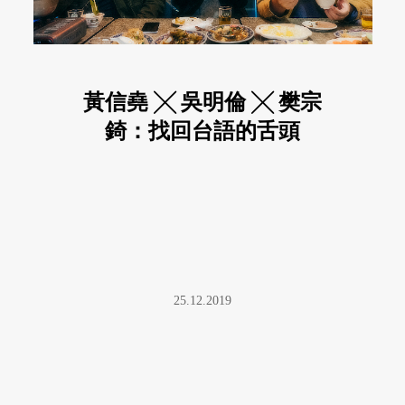
黃信堯 ╳ 吳明倫 ╳ 樊宗
錡：找回台語的舌頭
25.12.2019