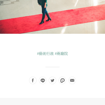
#藝術行政
#兩廳院