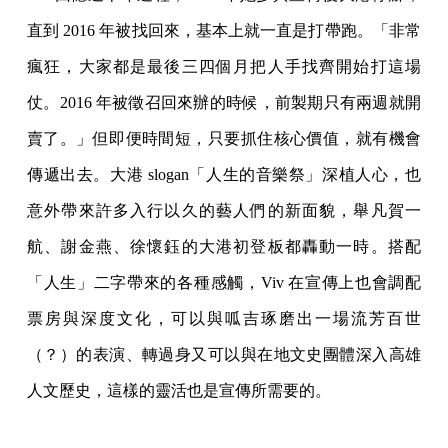
直到 2016 年被找回來，基本上就一直是打帶跑。「非常
瘋狂，大家都是最後三四個月把人手找齊開始打這場
仗。2016 年被徵召回來辦的時候，前製期只有兩週就開
賣了。」但即便時間短，只要抓住核心價值，就有機會
傳遞出去。大港 slogan「人生的音樂祭」深植人心，也
意外帶來許多入行以久的藝人們的新面貌，舉凡賀一
航、謝金燕、徐懷鈺的大港初登板都轟動一時。搭配
「人生」二字帶來的各種感觸，Viv 在宣傳上也會調配
票房與深度文化，可以與呱吉琢磨出一場流芳百世
（？）的表演、轉過身又可以與在地文史團體深入高雄
人文歷史，這樣的靈活也是宣傳所需要的。