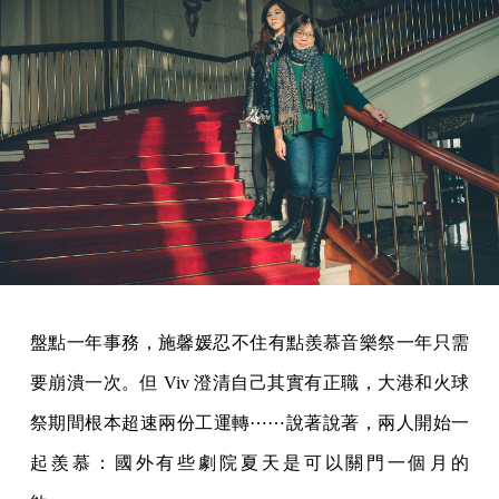
盤點一年事務，施馨媛忍不住有點羨慕音樂祭一年只需
要崩潰一次。但 Viv 澄清自己其實有正職，大港和火球
祭期間根本超速兩份工運轉⋯⋯說著說著，兩人開始一
起羨慕：國外有些劇院夏天是可以關門一個月的