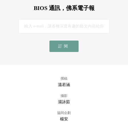
BIOS 通訊，佛系電子報
訂閱
撰稿
溫若涵
攝影
湯詠茹
協同企劃
楊安