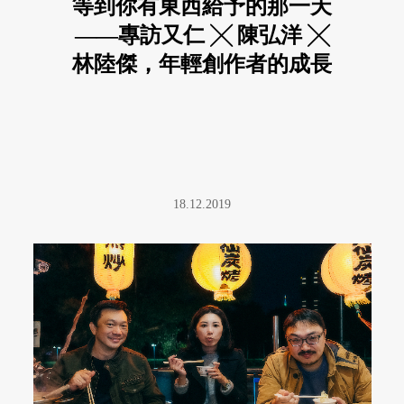
等到你有東西給予的那一天
——專訪又仁 ╳ 陳弘洋 ╳
林陸傑，年輕創作者的成長
痛
18.12.2019