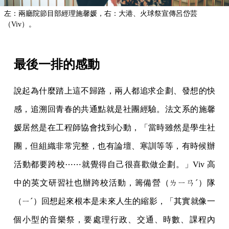
左：兩廳院節目部經理施馨媛，右：大港、火球祭宣傳呂岱芸
（Viv）。
最後一排的感動
說起為什麼踏上這不歸路，兩人都追求企劃、發想的快
感，追溯回青春的共通點就是社團經驗。法文系的施馨
媛居然是在工程師協會找到心動，「當時雖然是學生社
團，但組織非常完整，也有論壇、寒訓等等，有時候辦
活動都要跨校⋯⋯就覺得自己很喜歡做企劃。」Viv 高
中的英文研習社也辦跨校活動，籌備營（ㄌㄧㄢˊ）隊
（ㄧˊ）回想起來根本是未來人生的縮影，「其實就像一
個小型的音樂祭，要處理行政、交通、時數、課程內