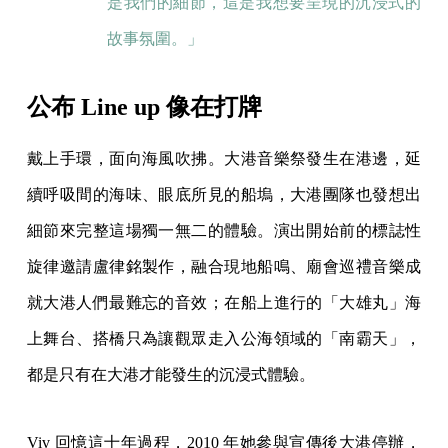
是我們的細節，這是我想要呈現的沉浸式的
故事氛圍。」
公布 Line up 像在打牌
戴上手環，面向海風吹拂。大港音樂祭發生在港邊，延
續呼吸間的海味、眼底所見的船塢，大港團隊也發想出
細節來完整這場獨一無二的體驗。演出開始前的標誌性
旋律邀請盧律銘製作，融合現地船鳴、廟會巡禮音樂成
就大港人們最難忘的音效；在船上進行的「大雄丸」海
上舞台、搭橋只為讓觀眾走入公海領域的「南霸天」，
都是只有在大港才能發生的沉浸式體驗。
Viv 回憶這十年過程，2010 年她參與宣傳後大港停辦，