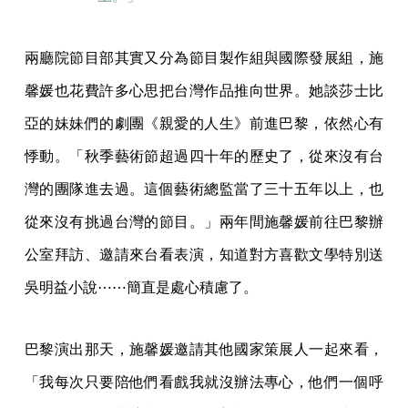
兩廳院節目部其實又分為節目製作組與國際發展組，施
馨媛也花費許多心思把台灣作品推向世界。她談莎士比
亞的妹妹們的劇團《親愛的人生》前進巴黎，依然心有
悸動。「秋季藝術節超過四十年的歷史了，從來沒有台
灣的團隊進去過。這個藝術總監當了三十五年以上，也
從來沒有挑過台灣的節目。」兩年間施馨媛前往巴黎辦
公室拜訪、邀請來台看表演，知道對方喜歡文學特別送
吳明益小說⋯⋯簡直是處心積慮了。
巴黎演出那天，施馨媛邀請其他國家策展人一起來看，
「我每次只要陪他們看戲我就沒辦法專心，他們一個呼