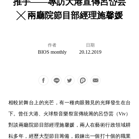
推手——專訪大港宣傳呂岱芸
╳ 兩廳院節目部經理施馨媛
作者
日期
BIOS monthly
20.12.2019
相較於舞台上的光芒，有一種肉眼難見的光輝發生在台
下。曾任大港、火球祭音樂祭宣傳統籌的呂岱芸（Viv）
對談兩廳院節目部經理施馨媛，兩人在藝術行政領域耕
耘多年，經歷大型節目籌備，鍛鍊出一個打十個的職業