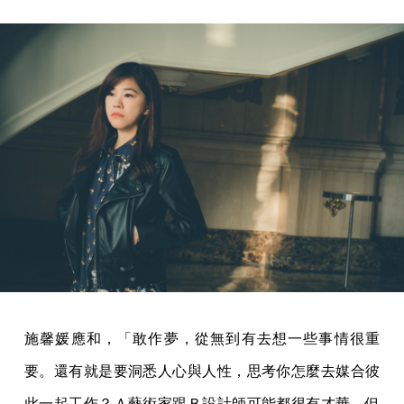
施馨媛應和，「敢作夢，從無到有去想一些事情很重
要。還有就是要洞悉人心與人性，思考你怎麼去媒合彼
此一起工作？Ａ藝術家跟Ｂ設計師可能都很有才華，但