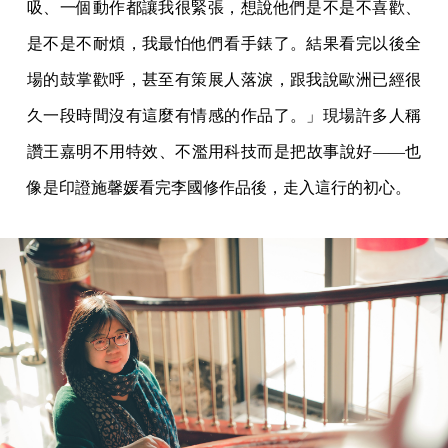
吸、一個動作都讓我很緊張，想說他們是不是不喜歡、
是不是不耐煩，我最怕他們看手錶了。結果看完以後全
場的鼓掌歡呼，甚至有策展人落淚，跟我說歐洲已經很
久一段時間沒有這麼有情感的作品了。」現場許多人稱
讚王嘉明不用特效、不濫用科技而是把故事說好——也
像是印證施馨媛看完李國修作品後，走入這行的初心。